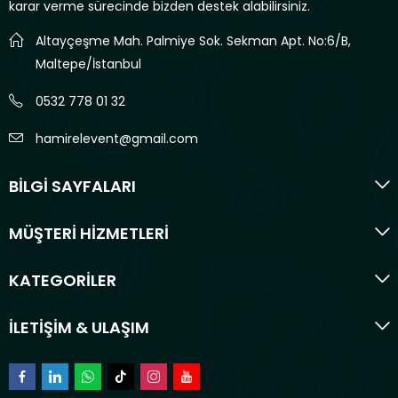
karar verme sürecinde bizden destek alabilirsiniz.
Altayçeşme Mah. Palmiye Sok. Sekman Apt. No:6/B,
Maltepe/İstanbul
0532 778 01 32
hamirelevent@gmail.com
BİLGİ SAYFALARI
MÜŞTERİ HİZMETLERİ
KATEGORİLER
İLETİŞİM & ULAŞIM