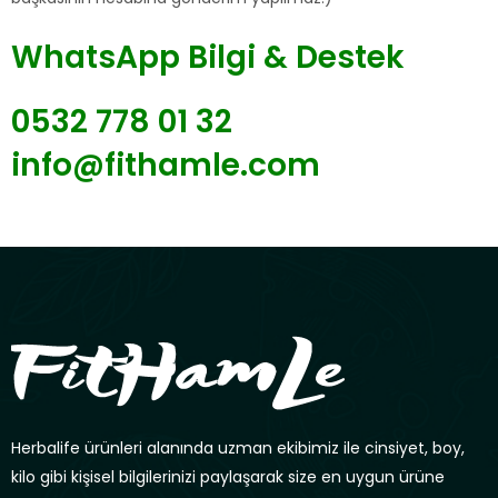
WhatsApp Bilgi & Destek
0532 778 01 32
info@fithamle.com
Herbalife ürünleri alanında uzman ekibimiz ile cinsiyet, boy,
kilo gibi kişisel bilgilerinizi paylaşarak size en uygun ürüne