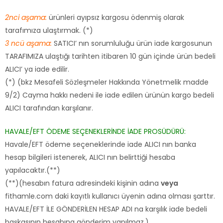
2nci aşama:
ürünleri ayıpsız kargosu ödenmiş olarak
tarafımıza ulaştırmak. (*)
3 ncü aşama:
SATICI’ nın sorumluluğu ürün iade kargosunun
TARAFIMIZA ulaştığı tarihten itibaren 10 gün içinde ürün bedeli
ALICI’ ya iade edilir.
(*) (bkz Mesafeli Sözleşmeler Hakkında Yönetmelik madde
9/2) Cayma hakkı nedeni ile iade edilen ürünün kargo bedeli
ALICI tarafından karşılanır.
HAVALE/EFT ÖDEME SEÇENEKLERİNDE İADE PROSÜDÜRÜ:
Havale/EFT ödeme seçeneklerinde iade ALICI nın banka
hesap bilgileri istenerek, ALICI nın belirttiği hesaba
yapılacaktır.(**)
(**)(hesabın fatura adresindeki kişinin adına
veya
fithamle.com daki kayıtlı kullanıcı üyenin adına olması şarttır.
HAVALE/EFT İLE GÖNDERİLEN HESAP ADI na karşılık iade bedeli
başkasının hesabına gönderim yapılmaz.)