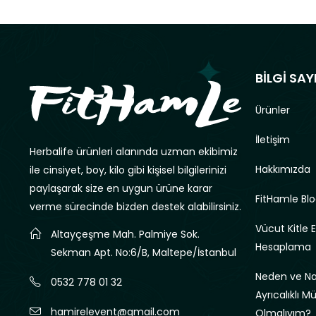
BİLGİ SAY
Ürünler
İletişim
Herbalife ürünleri alanında uzman ekibimiz
Hakkımızda
ile cinsiyet, boy, kilo gibi kişisel bilgilerinizi
paylaşarak size en uygun ürüne karar
FitHamle Blo
verme sürecinde bizden destek alabilirsiniz.
Vücut Kitle 
Altayçeşme Mah. Palmiye Sok.
Hesaplama
Sekman Apt. No:6/B, Maltepe/İstanbul
Neden ve Nas
0532 778 01 32
Ayrıcalıklı M
hamirelevent@gmail.com
Olmalıyım?