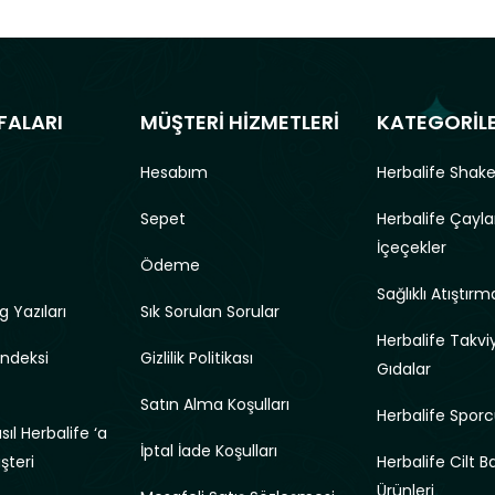
FALARI
MÜŞTERİ HİZMETLERİ
KATEGORİL
Hesabım
Herbalife Shake
Sepet
Herbalife Çayla
İçeçekler
Ödeme
Sağlıklı Atıştırma
g Yazıları
Sık Sorulan Sorular
Herbalife Takviy
Endeksi
Gizlilik Politikası
Gıdalar
Satın Alma Koşulları
Herbalife Sporc
ıl Herbalife ‘a
İptal İade Koşulları
üşteri
Herbalife Cilt B
Ürünleri