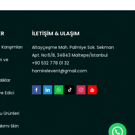
ER
İLETİŞİM & ULAŞIM
 Karışımları
Altayçeşme Mah. Palmiye Sok. Sekman
Apt. No:6/B, 34843 Maltepe/İstanbul
rı ve
+90 532 778 01 32
hamirelevent@gmail.com
lıklar
e Edici
u Ürünleri
akımı Skin