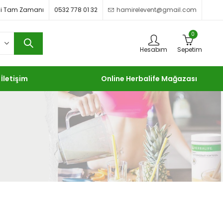
imdi Tam Zamanı
0532 778 01 32
hamirelevent@gmail.com
0
Hesabım
Sepetim
İletişim
Online Herbalife Mağazası