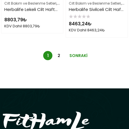
,
,
,
Cilt Bakım ve Beslenme Setleri
Herbalife Cilt Bakımı Skin Ürünleri
Cilt Bakım ve Beslenme Setleri
Herbal
Her
Herbalife Lekeli Cilt Haftalık Bakımı Seti
Herbalife Sivilceli Cilt Haftalık Bakımı Seti
8803,79
₺
5
8463,24
₺
üzerinden
KDV Dahil
8803,79
₺
0
KDV Dahil
8463,24
₺
oy
aldı
1
2
SONRAKI