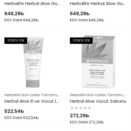
Herbalife Herbal Aloe Güçlendirici Şampuan
Herbalife Herbal Aloe Güçlendirici Saç Kremi
649,28
₺
649,28
₺
KDV Dahil
649,28
₺
KDV Dahil
649,28
₺
STOKTA YOK
STOKTA YOK
,
,
Herbalife Ürün Listesi Tamamı
Saç ve Vücut Bakımı
Herbalife Ürün Listesi Tamamı
Saç
Herbal Aloe El ve Vücut Losyonu
Herbal Aloe Vücut Sabunu
522,54
₺
5
272,29
₺
üzerinden
KDV Dahil
522,54
₺
0
KDV Dahil
272,29
₺
oy
aldı