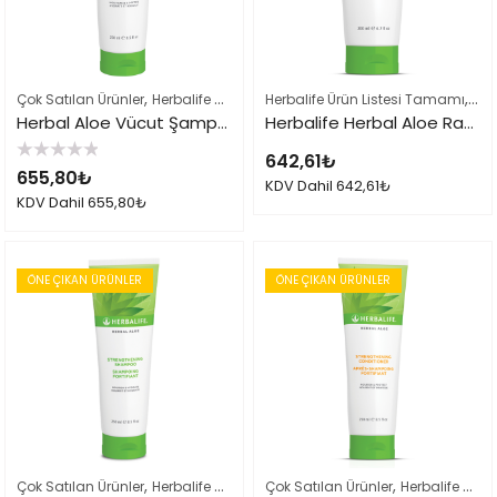
,
,
,
Çok Satılan Ürünler
Herbalife Ürün Listesi Tamamı
Herbalife Ürün Listesi Tamamı
Saç ve Vücut Bakım
Saç
Herbal Aloe Vücut Şampuanı
Herbalife Herbal Aloe Rahatlatıcı Jel
642,61
₺
5
655,80
₺
üzerinden
KDV Dahil
642,61
₺
0
KDV Dahil
655,80
₺
oy
aldı
ÖNE ÇIKAN ÜRÜNLER
ÖNE ÇIKAN ÜRÜNLER
,
,
,
Çok Satılan Ürünler
Herbalife Ürün Listesi Tamamı
Çok Satılan Ürünler
Saç ve Vücut Bakım
Herbalife Ürün Listesi Tamamı