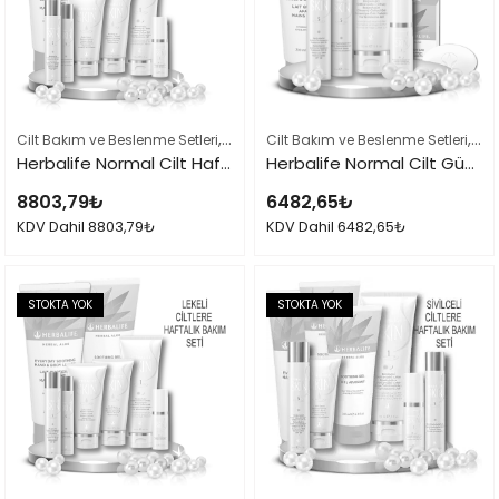
,
,
,
Cilt Bakım ve Beslenme Setleri
Herbalife Cilt Bakımı Skin Ürünleri
Cilt Bakım ve Beslenme Setleri
Herbal
Her
Herbalife Normal Cilt Haftalık Bakımı Seti
Herbalife Normal Cilt Günlük Bakımı Seti
8803,79
₺
6482,65
₺
KDV Dahil
8803,79
₺
KDV Dahil
6482,65
₺
STOKTA YOK
STOKTA YOK