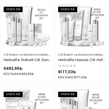
STOKTA YOK
STOKTA YOK
,
,
,
Cilt Bakım ve Beslenme Setleri
Herbalife Cilt Bakımı Skin Ürünleri
Cilt Bakım ve Beslenme Setleri
Herbal
Her
Herbalife Sivilceli Cilt Günlük Bakımı Seti 001
Herbalife Hassas Cilt Haftalık Bakımı Seti
6482,65
₺
5
8177,03
₺
üzerinden
KDV Dahil
6482,65
₺
0
KDV Dahil
8177,03
₺
oy
aldı
STOKTA YOK
STOKTA YOK