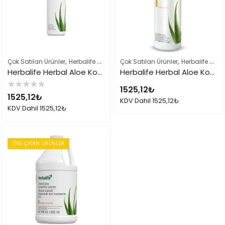
,
,
,
Çok Satılan Ürünler
Herbalife Çayları ve İçeçekler
Çok Satılan Ürünler
Herbalife Ürün Listes
Herbalife Çayları ve İçeçekler
Herbalife Herbal Aloe Konsantre İçecek
Herbalife Herbal Aloe Konsantre İçecek Mango
1525,12
₺
5
1525,12
₺
üzerinden
KDV Dahil
1525,12
₺
0
KDV Dahil
1525,12
₺
oy
aldı
ÖNE ÇIKAN ÜRÜNLER