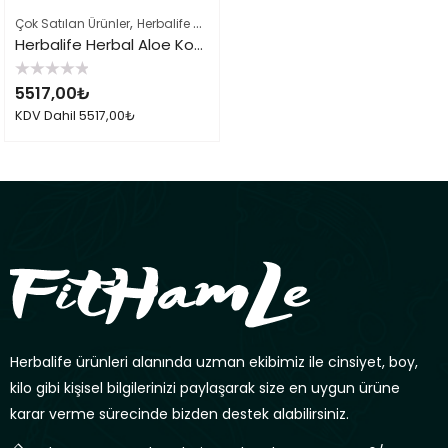
,
,
Çok Satılan Ürünler
Herbalife Çayları ve İçeçekler
Herbalife Ürün Listes
Herbalife Herbal Aloe Konsantre İçecek Mango 1.9 Lt
5
5517,00
₺
üzerinden
0
KDV Dahil
5517,00
₺
oy
aldı
Herbalife ürünleri alanında uzman ekibimiz ile cinsiyet, boy,
kilo gibi kişisel bilgilerinizi paylaşarak size en uygun ürüne
karar verme sürecinde bizden destek alabilirsiniz.