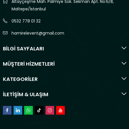
Altayçeşme Mah. Palmiye Sok. Sekman Apt. No:6/B,
Maltepe/İstanbul
0532 778 01 32
hamirelevent@gmail.com
BİLGİ SAYFALARI
MÜŞTERİ HİZMETLERİ
KATEGORİLER
İLETİŞİM & ULAŞIM