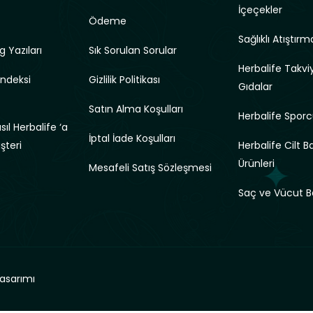
İçeçekler
Ödeme
Sağlıklı Atıştırma
g Yazıları
Sık Sorulan Sorular
Herbalife Takviy
Endeksi
Gizlilik Politikası
Gıdalar
Satın Alma Koşulları
Herbalife Sporc
ıl Herbalife ‘a
İptal İade Koşulları
üşteri
Herbalife Cilt B
Ürünleri
Mesafeli Satış Sözleşmesi
Saç ve Vücut B
asarımı