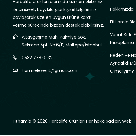
Herbalife ürünleri alanında uzman ekibimiz
Hakkımızda
ile cinsiyet, boy, kilo gibi kişisel bilgilerinizi
paylaşarak size en uygun ürüne karar
FitHamle Blo
verme sürecinde bizden destek alabilirsiniz.
Vücut Kitle 
Altayçeşme Mah. Palmiye Sok.
Hesaplama
Sekman Apt. No:6/B, Maltepe/İstanbul
Neden ve Nas
0532 778 01 32
Ayrıcalıklı M
hamirelevent@gmail.com
Olmalıyım?
Fithamle © 2026 Herbalife Ürünleri Her hakkı saklıdır.
Web T