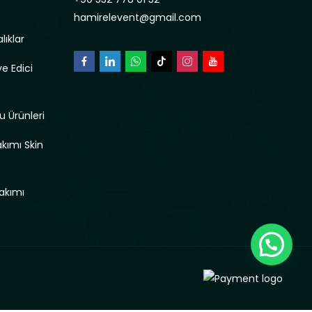
hamirelevent@gmail.com
lıklar
e Edici
u Ürünleri
akımı Skin
akımı