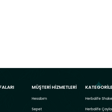
FALARI
MÜŞTERİ HİZMETLERİ
KATEGORİL
Hesabım
Herbalife Shake
Sepet
Herbalife Çayla