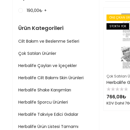
190,00
₺
+
ÖNE ÇIKAN Ü
STOKTA YOK
Ürün Kategorileri
Cilt Bakım ve Beslenme Setleri
Çok Satılan Ürünler
Herbalife Çayları ve İçeçekler
Çok Satılan Ü
Herbalife Cilt Bakımı Skin Ürünleri
Herbalife Shake Karışımları
5
766,08
₺
üzerinden
0
Herbalife Sporcu Ürünleri
KDV Dahil
76
oy
aldı
Herbalife Takviye Edici Gıdalar
Herbalife Ürün Listesi Tamamı