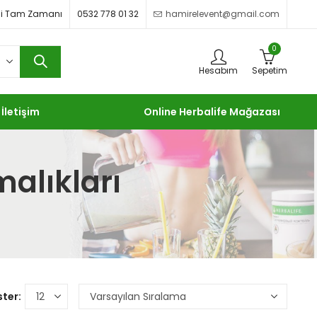
imdi Tam Zamanı
0532 778 01 32
hamirelevent@gmail.com
0
Hesabım
Sepetim
İletişim
Online Herbalife Mağazası
malıkları
ter: