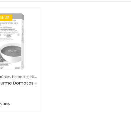
RÜNLER
,
,
rünler
Herbalife Ürün Listesi Tamamı
Sağlıklı Atıştırmalıklar
Herbalife Gurme Domates Çorbası
6,08
₺