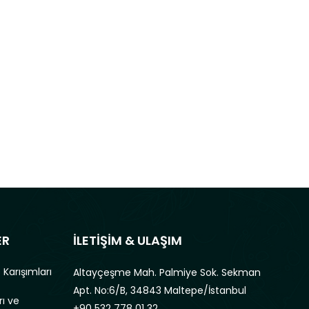
ER
İLETİŞİM & ULAŞIM
 Karışımları
Altayçeşme Mah. Palmiye Sok. Sekman
Apt. No:6/B, 34843 Maltepe/İstanbul
rı ve
+90 532 778 01 32