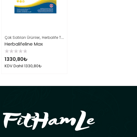
,
,
Çok Satılan Ürünler
Herbalife Takviye Edici Gıdalar
Herbalife Ürün List
Herbalifeline Max
5
1330,80
₺
üzerinden
0
KDV Dahil
1330,80
₺
oy
aldı