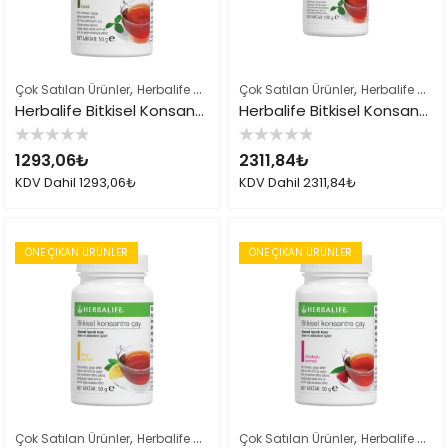
,
,
,
Çok Satılan Ürünler
Herbalife Çayları ve İçeçekler
Çok Satılan Ürünler
Herbalife Ürün Listes
Herbalife Çayları ve İçeçekler
Herbalife Bitkisel Konsantre Çay 51gr Klasik
Herbalife Bitkisel Konsantre Çay Klasik 102gr
5
5
1293,06
₺
2311,84
₺
üzerinden
üzerinden
0
0
KDV Dahil
1293,06
₺
KDV Dahil
2311,84
₺
oy
oy
aldı
aldı
ÖNE ÇIKAN ÜRÜNLER
ÖNE ÇIKAN ÜRÜNLER
,
,
,
Çok Satılan Ürünler
Herbalife Çayları ve İçeçekler
Çok Satılan Ürünler
Herbalife Ürün Listes
Herbalife Çayları ve İçeçekler