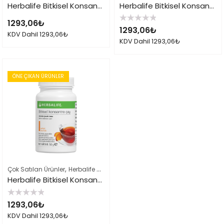
Herbalife Bitkisel Konsantre Çay 50gr Limon
Herbalife Bitkisel Konsantre Çay 50gr Ahududu
1293,06
₺
5
1293,06
₺
üzerinden
KDV Dahil
1293,06
₺
0
KDV Dahil
1293,06
₺
oy
aldı
ÖNE ÇIKAN ÜRÜNLER
,
,
Çok Satılan Ürünler
Herbalife Çayları ve İçeçekler
Herbalife Ürün Listes
Herbalife Bitkisel Konsantre Çay 50gr Şeftali
5
1293,06
₺
üzerinden
0
KDV Dahil
1293,06
₺
oy