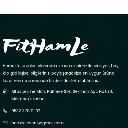
aldı
Herbalife ürünleri alanında uzman ekibimiz ile cinsiyet, boy,
kilo gibi kişisel bilgilerinizi paylaşarak size en uygun ürüne
karar verme sürecinde bizden destek alabilirsiniz.
Altayçeşme Mah. Palmiye Sok. Sekman Apt. No:6/B,
Maltepe/İstanbul
0532 778 01 32
hamirelevent@gmail.com