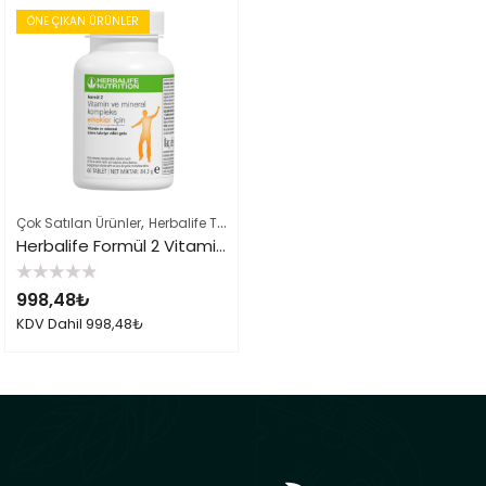
ÖNE ÇIKAN ÜRÜNLER
,
,
Çok Satılan Ürünler
Herbalife Takviye Edici Gıdalar
Herbalife Ürün List
Herbalife Formül 2 Vitamin Mineral Erkek İçin
5
998,48
₺
üzerinden
0
KDV Dahil
998,48
₺
oy
aldı