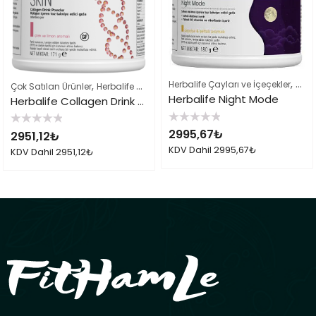
,
Herbalife Çayları ve İçeçekler
Herb
,
,
Çok Satılan Ürünler
Herbalife Çayları ve İçeçekler
Herbalife Sporcu Ürünl
Herbalife Night Mode
Herbalife Collagen Drink Powder Çilek & Limon Aromalı 171 g
5
5
2995,67
₺
2951,12
₺
üzerinden
üzerinden
0
0
KDV Dahil
2995,67
₺
KDV Dahil
2951,12
₺
oy
oy
aldı
aldı