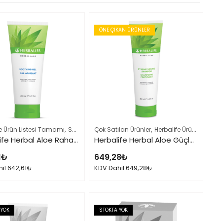
ÖNE ÇIKAN ÜRÜNLER
,
,
,
fe Ürün Listesi Tamamı
Saç ve Vücut Bakımı
Saç ve Vücut Bakımı
Çok Satılan Ürünler
Herbalife Ürün Listesi Tamamı
Herbalife Herbal Aloe Rahatlatıcı Jel
Herbalife Herbal Aloe Güçlendirici Şampuan
1
₺
649,28
₺
hil
642,61
₺
KDV Dahil
649,28
₺
 YOK
STOKTA YOK