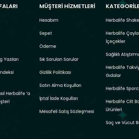
FALARI
MÜŞTERİ HİZMETLERİ
KATEGORİL
Hesabım
Herbalife Shake
Sepet
Herbalife Çayla
İçeçekler
Ödeme
Sağlıklı Atıştırma
g Yazıları
Sık Sorulan Sorular
Herbalife Takviy
Endeksi
Gizlilik Politikası
Gıdalar
Satın Alma Koşulları
Herbalife Sporc
ıl Herbalife ‘a
İptal İade Koşulları
üşteri
Herbalife Cilt B
Ürünleri
Mesafeli Satış Sözleşmesi
Saç ve Vücut B