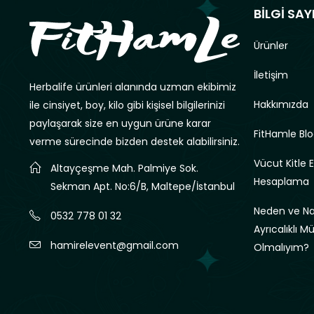
BİLGİ SAY
Ürünler
İletişim
Herbalife ürünleri alanında uzman ekibimiz
Hakkımızda
ile cinsiyet, boy, kilo gibi kişisel bilgilerinizi
paylaşarak size en uygun ürüne karar
FitHamle Blo
verme sürecinde bizden destek alabilirsiniz.
Vücut Kitle 
Altayçeşme Mah. Palmiye Sok.
Hesaplama
Sekman Apt. No:6/B, Maltepe/İstanbul
Neden ve Nas
0532 778 01 32
Ayrıcalıklı M
hamirelevent@gmail.com
Olmalıyım?