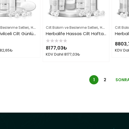
,
,
,
 Beslenme Setleri
Herbalife Cilt Bakımı Skin Ürünleri
Cilt Bakım ve Beslenme Setleri
Herbalife Ürün Listesi
Herbalife Cilt Bakımı Skin Ürünleri
Cilt Bak
Herbalife Sivilceli Cilt Günlük Bakımı Seti 001
Herbalife Hassas Cilt Haftalık Bakımı Seti
8803,
5
8177,03
₺
üzerinden
82,65
₺
KDV Da
0
KDV Dahil
8177,03
₺
oy
aldı
1
2
SONRA