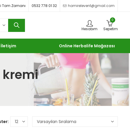
imdi Tam Zamanı
0532 778 01 32
hamirelevent@gmail.com
0
Hesabım
Sepetim
İletişim
Online Herbalife Mağazası
e kremi
ter: