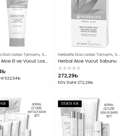
,
,
n Listesi Tamamı
fe Ürün Listesi Tamamı
Saç ve Vücut Bakımı
Herbalife Ürün Listesi Tamamı
Saç ve Vücut Bakımı
Herbal Aloe El ve Vücut Losyonu
Herbal Aloe Vücut Sabunu
4
₺
5
272,29
₺
üzerinden
hil
522,54
₺
0
KDV Dahil
272,29
₺
oy
aldı
 YOK
STOKTA YOK