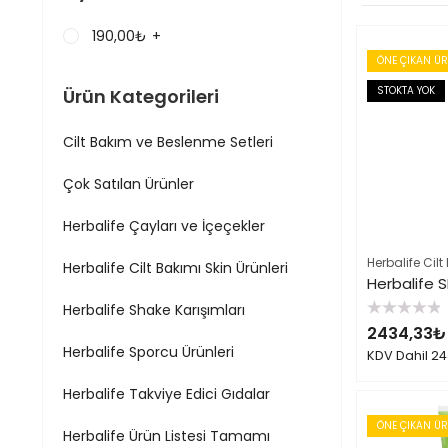
190,00
₺
+
ÖNE ÇIKAN Ü
STOKTA YOK
Ürün Kategorileri
Cilt Bakım ve Beslenme Setleri
Çok Satılan Ürünler
Herbalife Çayları ve İçeçekler
Herbalife Cilt
Herbalife Cilt Bakımı Skin Ürünleri
Herbalife Shake Karışımları
5
2434,33
₺
üzerinden
0
Herbalife Sporcu Ürünleri
KDV Dahil
24
oy
aldı
Herbalife Takviye Edici Gıdalar
ÖNE ÇIKAN Ü
Herbalife Ürün Listesi Tamamı