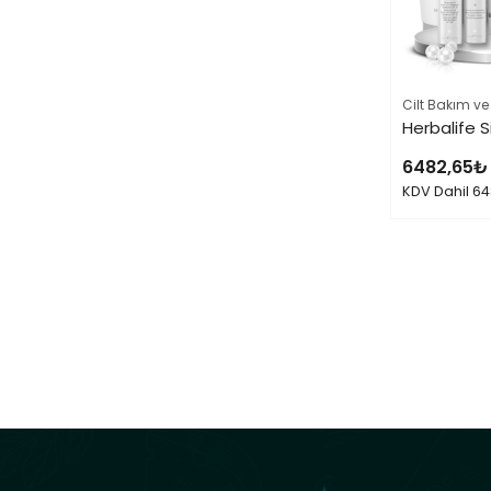
Cilt Bakım ve
6482,65
₺
KDV Dahil
64