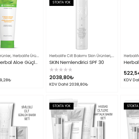
STOKTA YOK
,
,
,
rünler
Herbalife Ürün Listesi Tamamı
Herbalife Cilt Bakımı Skin Ürünleri
Saç ve Vücut Bakımı
Herbalife Ürü
Herbali
Herbalife Herbal Aloe Güçlendirici Saç Kremi
SKIN Nemlendirici SPF 30
522,5
5
2038,80
₺
üzerinden
9,28
₺
KDV Da
0
KDV Dahil
2038,80
₺
oy
aldı
STOKTA YOK
STOKTA