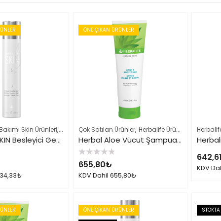
RÜNLER
ÖNE ÇIKAN ÜRÜNLER
,
,
 Bakımı Skin Ürünleri
Herbalife Ürün Listesi Tamamı
Çok Satılan Ürünler
Herbalife Ürün Listesi Tamamı
Herbali
Herbalife SKIN Besleyici Gece Kremi
Herbal Aloe Vücut Şampuanı
642,6
5
655,80
₺
üzerinden
KDV Da
0
34,33
₺
KDV Dahil
655,80
₺
oy
aldı
RÜNLER
ÖNE ÇIKAN ÜRÜNLER
STOKTA