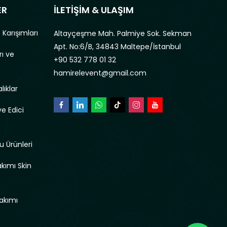
ER
İLETİŞİM & ULAŞIM
 Karışımları
Altayçeşme Mah. Palmiye Sok. Sekman
Apt. No:6/B, 34843 Maltepe/İstanbul
rı ve
+90 532 778 01 32
hamirelevent@gmail.com
lıklar
e Edici
u Ürünleri
akımı Skin
akımı