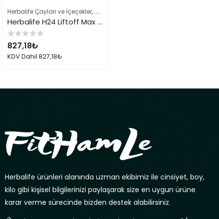
,
,
Herbalife Çayları ve İçeçekler
Herbalife Sporcu Ürünleri
Herbalife Takviy
Herbalife H24 Liftoff Max Greyfurt
5
827,18
₺
üzerinden
0
KDV Dahil
827,18
₺
oy
aldı
Herbalife ürünleri alanında uzman ekibimiz ile cinsiyet, boy,
kilo gibi kişisel bilgilerinizi paylaşarak size en uygun ürüne
karar verme sürecinde bizden destek alabilirsiniz.