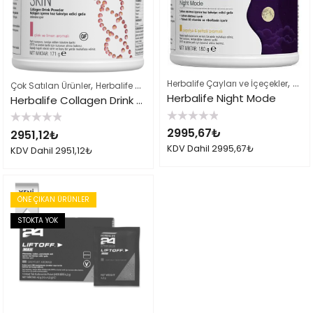
,
Herbalife Çayları ve İçeçekler
Herb
,
,
Çok Satılan Ürünler
Herbalife Çayları ve İçeçekler
Herbalife Sporcu Ürünl
Herbalife Night Mode
Herbalife Collagen Drink Powder Çilek & Limon Aromalı 171 g
5
5
2995,67
₺
2951,12
₺
üzerinden
üzerinden
0
0
KDV Dahil
2995,67
₺
KDV Dahil
2951,12
₺
oy
oy
aldı
aldı
ÖNE ÇIKAN ÜRÜNLER
STOKTA YOK