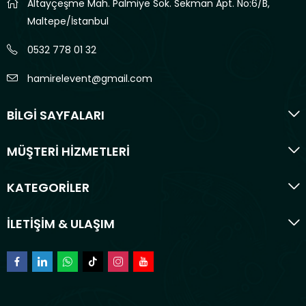
Altayçeşme Mah. Palmiye Sok. Sekman Apt. No:6/B,
Maltepe/İstanbul
0532 778 01 32
hamirelevent@gmail.com
BİLGİ SAYFALARI
MÜŞTERİ HİZMETLERİ
KATEGORİLER
İLETİŞİM & ULAŞIM