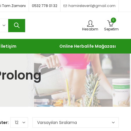
imdi Tam Zamanı
0532 778 01 32
hamirelevent@gmail.com
0
Hesabım
Sepetim
İletişim
Online Herbalife Mağazası
Prolong
ter: