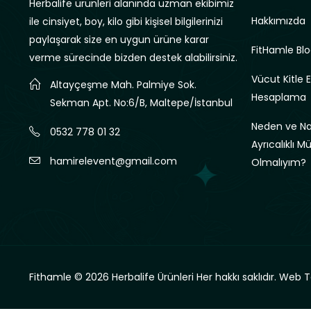
Herbalife ürünleri alanında uzman ekibimiz
Hakkımızda
ile cinsiyet, boy, kilo gibi kişisel bilgilerinizi
paylaşarak size en uygun ürüne karar
FitHamle Blo
verme sürecinde bizden destek alabilirsiniz.
Vücut Kitle 
Altayçeşme Mah. Palmiye Sok.
Hesaplama
Sekman Apt. No:6/B, Maltepe/İstanbul
Neden ve Nas
0532 778 01 32
Ayrıcalıklı M
hamirelevent@gmail.com
Olmalıyım?
Fithamle © 2026 Herbalife Ürünleri Her hakkı saklıdır.
Web T