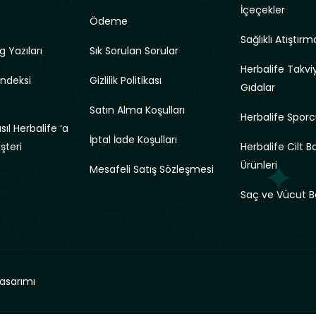
İçeçekler
Ödeme
Sağlıklı Atıştırma
g Yazıları
Sık Sorulan Sorular
Herbalife Takviy
Endeksi
Gizlilik Politikası
Gıdalar
Satın Alma Koşulları
Herbalife Sporc
ıl Herbalife ‘a
İptal İade Koşulları
üşteri
Herbalife Cilt B
Ürünleri
Mesafeli Satış Sözleşmesi
Saç ve Vücut B
asarımı