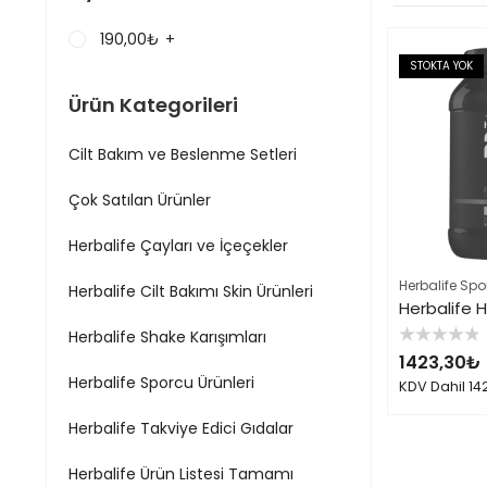
190,00
₺
+
STOKTA YOK
Ürün Kategorileri
Cilt Bakım ve Beslenme Setleri
Çok Satılan Ürünler
Herbalife Çayları ve İçeçekler
Herbalife Spo
Herbalife Cilt Bakımı Skin Ürünleri
Herbalife 
Herbalife Shake Karışımları
5
1423,30
₺
üzerinden
0
Herbalife Sporcu Ürünleri
KDV Dahil
14
oy
aldı
Herbalife Takviye Edici Gıdalar
Herbalife Ürün Listesi Tamamı