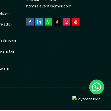
hamirelevent@gmail.com
lıklar
e Edici
u Ürünleri
akımı Skin
akımı