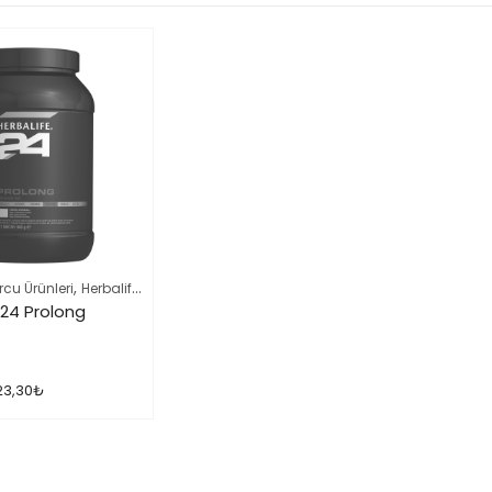
,
rcu Ürünleri
Herbalife Ürün Listesi Tamamı
H24 Prolong
23,30
₺