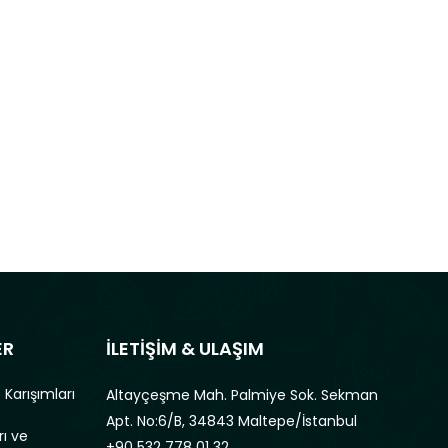
ER
İLETİŞİM & ULAŞIM
 Karışımları
Altayçeşme Mah. Palmiye Sok. Sekman
Apt. No:6/B, 34843 Maltepe/İstanbul
rı ve
+90 532 778 01 32