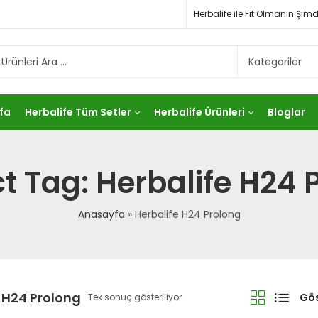
Herbalife ile Fit Olmanın Ş
fa
Herbalife Tüm Setler
Herbalife Ürünleri
Bloglar
t Tag: Herbalife H24 
Anasayfa
»
Herbalife H24 Prolong
 H24 Prolong
Gös
Tek sonuç gösteriliyor