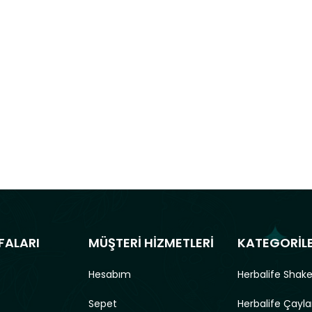
FALARI
MÜŞTERİ HİZMETLERİ
KATEGORİL
Hesabım
Herbalife Shake
Sepet
Herbalife Çayla