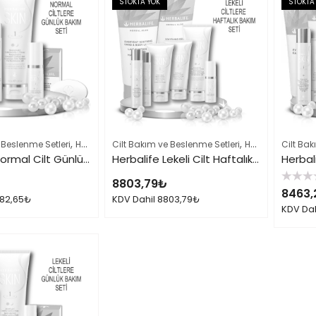
STOKTA YOK
STOKTA
,
,
,
 Beslenme Setleri
Herbalife Cilt Bakımı Skin Ürünleri
Cilt Bakım ve Beslenme Setleri
Herbalife Ürün Listesi
Herbalife Cilt Bakımı Skin Ürünleri
Cilt Bak
Herbalife Normal Cilt Günlük Bakımı Seti
Herbalife Lekeli Cilt Haftalık Bakımı Seti
8803,79
₺
5
8463,
üzerinden
82,65
₺
KDV Dahil
8803,79
₺
0
KDV Da
oy
aldı