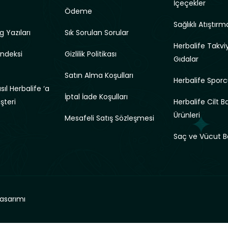
İçeçekler
Ödeme
Sağlıklı Atıştırma
g Yazıları
Sık Sorulan Sorular
Herbalife Takviy
Endeksi
Gizlilik Politikası
Gıdalar
Satın Alma Koşulları
Herbalife Sporc
ıl Herbalife ‘a
İptal İade Koşulları
üşteri
Herbalife Cilt B
Ürünleri
Mesafeli Satış Sözleşmesi
Saç ve Vücut B
asarımı