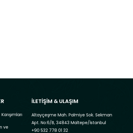
 Tamamı
ER
İLETİŞİM & ULAŞIM
 Karışımları
Altayçeşme Mah. Palmiye Sok. Sekman
Apt. No:6/B, 34843 Maltepe/İstanbul
rı ve
+90 532 778 01 32