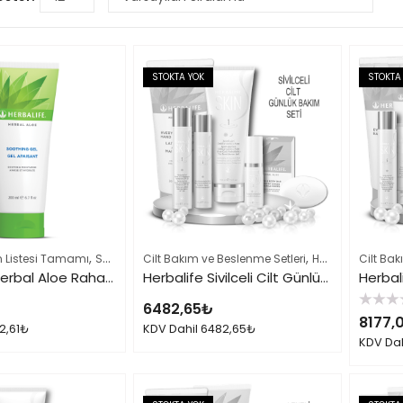
STOKTA YOK
STOKTA
,
,
n Listesi Tamamı
Saç ve Vücut Bakımı
Cilt Bakım ve Beslenme Setleri
Herbalife Cilt Bakımı Skin Ürünleri
Cilt Bak
Herbalife Herbal Aloe Rahatlatıcı Jel
Herbalife Sivilceli Cilt Günlük Bakımı Seti 001
6482,65
₺
5
8177,
üzerinden
2,61
₺
KDV Dahil
6482,65
₺
0
KDV Da
oy
aldı