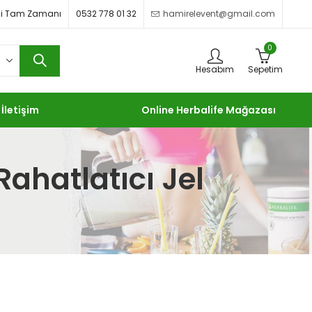
imdi Tam Zamanı
0532 778 01 32
hamirelevent@gmail.com
0
Hesabım
Sepetim
İletişim
Online Herbalife Mağazası
Rahatlatıcı Jel