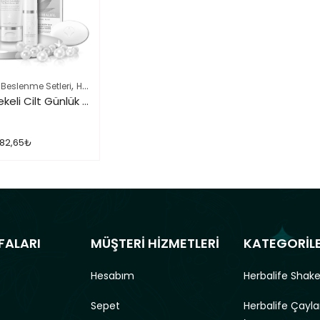
,
,
 Beslenme Setleri
Herbalife Cilt Bakımı Skin Ürünleri
Herbalife Ürün Listesi
Herbalife Lekeli Cilt Günlük Bakımı Seti
82,65
₺
FALARI
MÜŞTERİ HİZMETLERİ
KATEGORİL
Hesabım
Herbalife Shake
Sepet
Herbalife Çayla