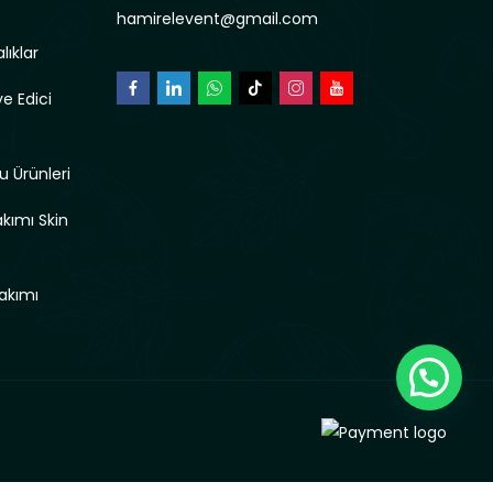
hamirelevent@gmail.com
lıklar
e Edici
u Ürünleri
akımı Skin
akımı