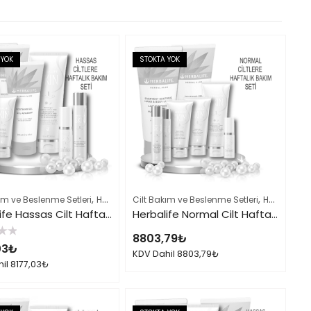
 YOK
STOKTA YOK
,
,
,
,
ım ve Beslenme Setleri
Herbalife Ürün Listesi Tamamı
Herbalife Cilt Bakımı Skin Ürünleri
Cilt Bakım ve Beslenme Setleri
Herbalife Ürün L
Herbalife Cilt Bakımı Skin Ürünleri
Herbalife Hassas Cilt Haftalık Bakımı Seti
Herbalife Normal Cilt Haftalık Bakımı Seti
8803,79
₺
03
₺
KDV Dahil
8803,79
₺
hil
8177,03
₺