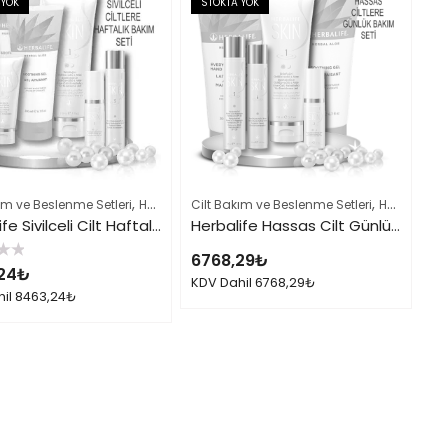
 YOK
STOKTA YOK
,
,
,
,
 Tamamı
ım ve Beslenme Setleri
Herbalife Ürün Listesi Tamamı
Herbalife Cilt Bakımı Skin Ürünleri
Cilt Bakım ve Beslenme Setleri
Herbalife Ürün L
Herbalife Cilt Bakımı Skin Ürünleri
Herbalife Sivilceli Cilt Haftalık Bakımı Seti
Herbalife Hassas Cilt Günlük Bakımı Seti
6768,29
₺
24
₺
KDV Dahil
6768,29
₺
hil
8463,24
₺