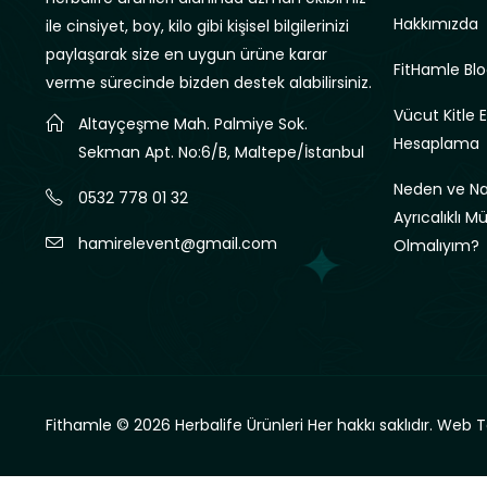
Hakkımızda
ile cinsiyet, boy, kilo gibi kişisel bilgilerinizi
paylaşarak size en uygun ürüne karar
FitHamle Blo
verme sürecinde bizden destek alabilirsiniz.
Vücut Kitle 
Altayçeşme Mah. Palmiye Sok.
Hesaplama
Sekman Apt. No:6/B, Maltepe/İstanbul
Neden ve Nas
0532 778 01 32
Ayrıcalıklı M
hamirelevent@gmail.com
Olmalıyım?
Fithamle © 2026 Herbalife Ürünleri Her hakkı saklıdır.
Web T