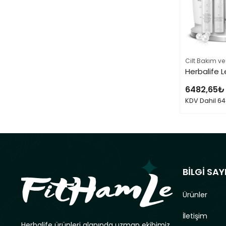
Cilt Bakım ve
6482,65
₺
KDV Dahil
64
BİLGİ SAY
Ürünler
İletişim
Herbalife ürünleri alanında uzman ekibimiz