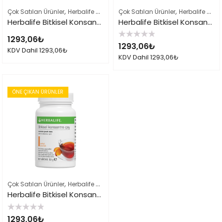
,
,
,
Çok Satılan Ürünler
Herbalife Çayları ve İçeçekler
Çok Satılan Ürünler
Herbalife Ürün Listes
Herbalife Çayları ve İçeçekler
Herbalife Bitkisel Konsantre Çay 50gr Limon
Herbalife Bitkisel Konsantre Çay 50gr Ahududu
1293,06
₺
5
1293,06
₺
üzerinden
KDV Dahil
1293,06
₺
0
KDV Dahil
1293,06
₺
oy
aldı
ÖNE ÇIKAN ÜRÜNLER
,
,
Çok Satılan Ürünler
Herbalife Çayları ve İçeçekler
Herbalife Ürün Listes
Herbalife Bitkisel Konsantre Çay 50gr Şeftali
5
1293,06
₺
üzerinden