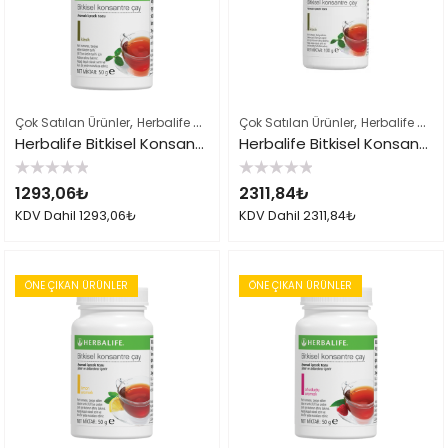
,
,
,
Çok Satılan Ürünler
Herbalife Çayları ve İçeçekler
Çok Satılan Ürünler
Herbalife Ürün Listes
Herbalife Çayları ve İçeçekler
Herbalife Bitkisel Konsantre Çay 51gr Klasik
Herbalife Bitkisel Konsantre Çay Klasik 102gr
5
5
1293,06
₺
2311,84
₺
üzerinden
üzerinden
0
0
KDV Dahil
1293,06
₺
KDV Dahil
2311,84
₺
oy
oy
aldı
aldı
ÖNE ÇIKAN ÜRÜNLER
ÖNE ÇIKAN ÜRÜNLER