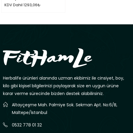
0
KDV Dahil
1293,06
₺
oy
aldı
Herbalife ürünleri alanında uzman ekibimiz ile cinsiyet, boy,
kilo gibi kişisel bilgilerinizi paylaşarak size en uygun ürüne
karar verme sürecinde bizden destek alabilirsiniz.
Altayçeşme Mah. Palmiye Sok. Sekman Apt. No:6/B,
Maltepe/İstanbul
0532 778 01 32