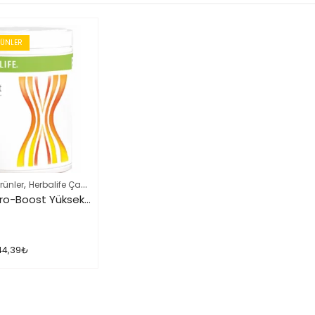
RÜNLER
,
,
rünler
Herbalife Çayları ve İçeçekler
Herbalife Ürün Listesi Tamamı
Herbalife Pro-Boost Yüksek Proteinli İçecek Tozu
44,39
₺