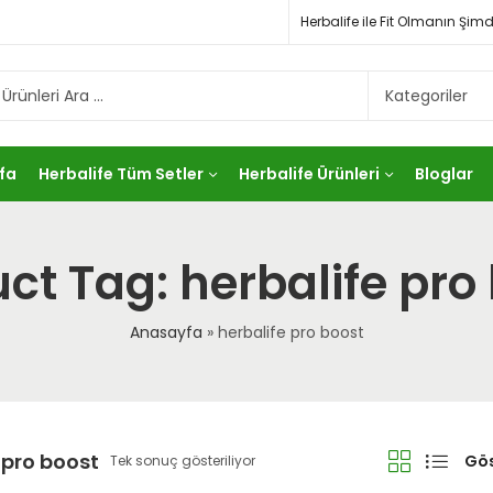
Herbalife ile Fit Olmanın Ş
fa
Herbalife Tüm Setler
Herbalife Ürünleri
Bloglar
ct Tag: herbalife pro
Anasayfa
»
herbalife pro boost
 pro boost
Gös
Tek sonuç gösteriliyor