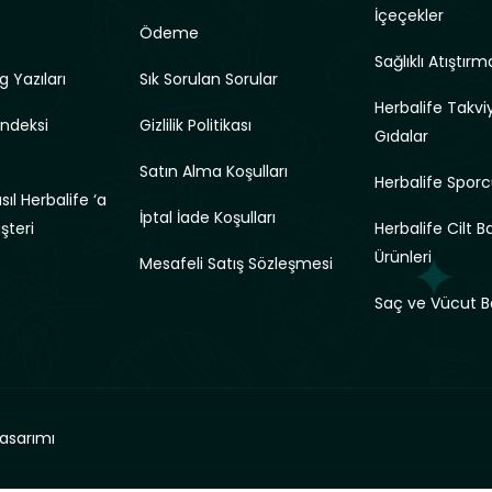
İçeçekler
Ödeme
Sağlıklı Atıştırma
g Yazıları
Sık Sorulan Sorular
Herbalife Takviy
Endeksi
Gizlilik Politikası
Gıdalar
Satın Alma Koşulları
Herbalife Sporc
ıl Herbalife ‘a
İptal İade Koşulları
üşteri
Herbalife Cilt B
Ürünleri
Mesafeli Satış Sözleşmesi
Saç ve Vücut B
asarımı