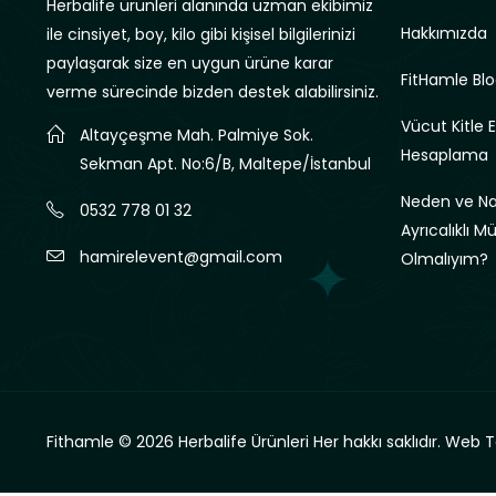
Herbalife ürünleri alanında uzman ekibimiz
Hakkımızda
ile cinsiyet, boy, kilo gibi kişisel bilgilerinizi
paylaşarak size en uygun ürüne karar
FitHamle Blo
verme sürecinde bizden destek alabilirsiniz.
Vücut Kitle 
Altayçeşme Mah. Palmiye Sok.
Hesaplama
Sekman Apt. No:6/B, Maltepe/İstanbul
Neden ve Nas
0532 778 01 32
Ayrıcalıklı M
hamirelevent@gmail.com
Olmalıyım?
Fithamle © 2026 Herbalife Ürünleri Her hakkı saklıdır.
Web T