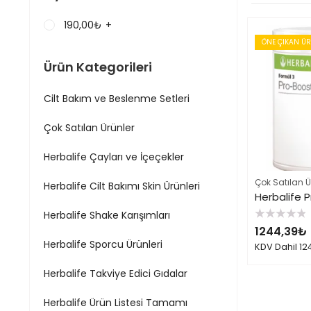
190,00
₺
+
ÖNE ÇIKAN Ü
Ürün Kategorileri
Cilt Bakım ve Beslenme Setleri
Çok Satılan Ürünler
Herbalife Çayları ve İçeçekler
Çok Satılan Ü
Herbalife Cilt Bakımı Skin Ürünleri
Herbalife Shake Karışımları
5
1244,39
₺
üzerinden
0
Herbalife Sporcu Ürünleri
KDV Dahil
12
oy
aldı
Herbalife Takviye Edici Gıdalar
Herbalife Ürün Listesi Tamamı