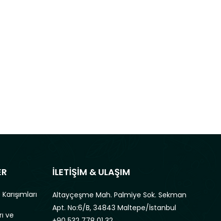
ER
İLETİŞİM & ULAŞIM
 Karışımları
Altayçeşme Mah. Palmiye Sok. Sekman
Apt. No:6/B, 34843 Maltepe/İstanbul
rı ve
+90 532 778 01 32