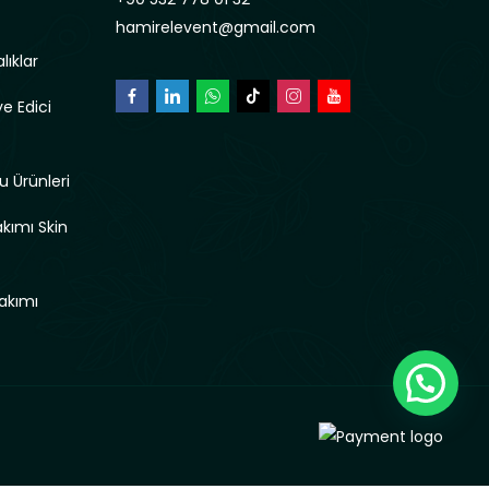
hamirelevent@gmail.com
lıklar
e Edici
u Ürünleri
akımı Skin
akımı