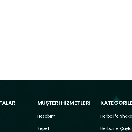
FALARI
MÜŞTERİ HİZMETLERİ
KATEGORİL
Hesabım
Herbalife Shake
Sepet
Herbalife Çayla