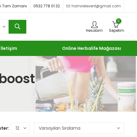
imdi Tam Zamanı
0532 778 01 32
hamirelevent@gmail.com
0
Hesabım
Sepetim
İletişim
Online Herbalife Mağazası
 boost
ter: