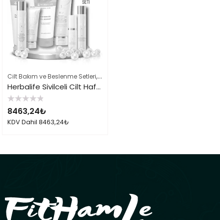
,
,
Cilt Bakım ve Beslenme Setleri
Herbalife Cilt Bakımı Skin Ürünleri
Herbal
Herbalife Sivilceli Cilt Haftalık Bakımı Seti
5
8463,24
₺
üzerinden
0
KDV Dahil
8463,24
₺
oy
aldı