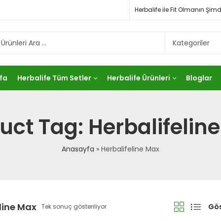
Herbalife ile Fit Olmanın Ş
fa
Herbalife Tüm Setler
Herbalife Ürünleri
Bloglar
uct Tag: Herbalifelin
Anasayfa
»
Herbalifeline Max
line Max
Gös
Tek sonuç gösteriliyor