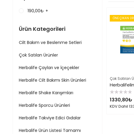
190,00
₺
+
ÖNE ÇIKAN Ü
Ürün Kategorileri
Cilt Bakım ve Beslenme Setleri
Çok Satılan Ürünler
Herbalife Çayları ve İçeçekler
Çok Satılan Ü
Herbalife Cilt Bakımı Skin Ürünleri
Herbalifeli
Herbalife Shake Karışımları
5
1330,80
₺
üzerinden
0
Herbalife Sporcu Ürünleri
KDV Dahil
13
oy
aldı
Herbalife Takviye Edici Gıdalar
Herbalife Ürün Listesi Tamamı