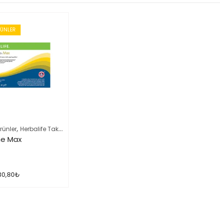
RÜNLER
,
,
rünler
Herbalife Takviye Edici Gıdalar
Herbalife Ürün Listesi Tamamı
ne Max
30,80
₺