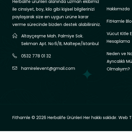
Herbalife ürünleri alanında uzman ekibimiz
Hakkımızda
ile cinsiyet, boy, kilo gibi kişisel bilgilerinizi
paylaşarak size en uygun ürüne karar
FitHamle Blo
verme sürecinde bizden destek alabilirsiniz.
Vücut Kitle 
Altayçeşme Mah. Palmiye Sok.
Hesaplama
Sekman Apt. No:6/B, Maltepe/İstanbul
Neden ve Nas
0532 778 01 32
Ayrıcalıklı M
hamirelevent@gmail.com
Olmalıyım?
Fithamle © 2026 Herbalife Ürünleri Her hakkı saklıdır.
Web T