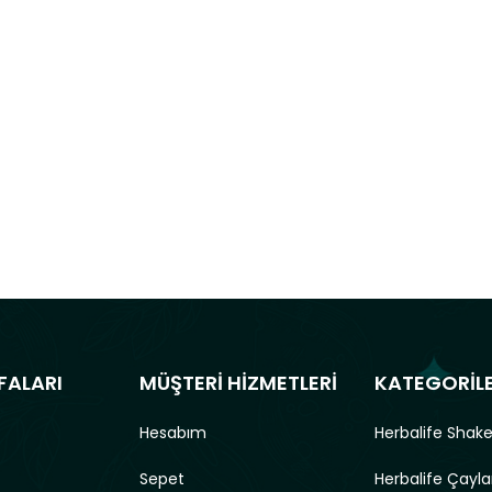
FALARI
MÜŞTERİ HİZMETLERİ
KATEGORİL
Hesabım
Herbalife Shake
Sepet
Herbalife Çayla