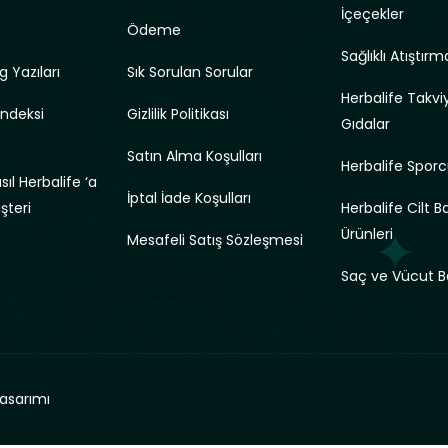
İçeçekler
Ödeme
Sağlıklı Atıştırma
g Yazıları
Sık Sorulan Sorular
Herbalife Takviy
Endeksi
Gizlilik Politikası
Gıdalar
Satın Alma Koşulları
Herbalife Sporc
ıl Herbalife ‘a
İptal İade Koşulları
üşteri
Herbalife Cilt B
Ürünleri
Mesafeli Satış Sözleşmesi
Saç ve Vücut B
asarımı