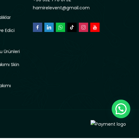
hamirelevent@gmail.com
lıklar
e Edici
u Ürünleri
akımı Skin
akımı