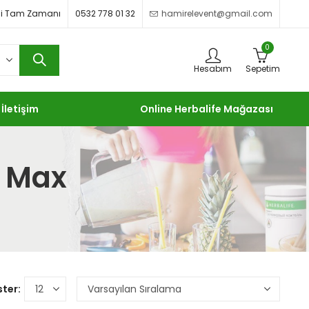
imdi Tam Zamanı
0532 778 01 32
hamirelevent@gmail.com
0
Hesabım
Sepetim
İletişim
Online Herbalife Mağazası
e Max
ter: