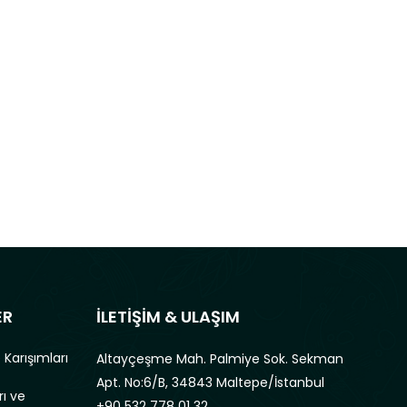
ER
İLETİŞİM & ULAŞIM
 Karışımları
Altayçeşme Mah. Palmiye Sok. Sekman
Apt. No:6/B, 34843 Maltepe/İstanbul
rı ve
+90 532 778 01 32