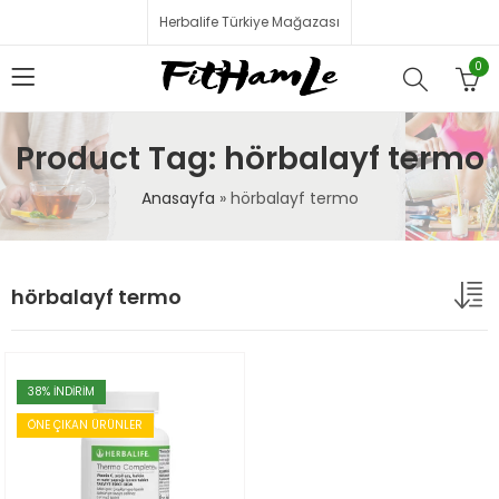
Herbalife Türkiye Mağazası
0
Product Tag: hörbalayf termo
Anasayfa
»
hörbalayf termo
hörbalayf termo
38
% İNDİRİM
ÖNE ÇIKAN ÜRÜNLER