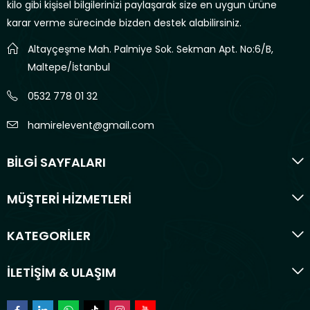
kilo gibi kişisel bilgilerinizi paylaşarak size en uygun ürüne
karar verme sürecinde bizden destek alabilirsiniz.
Altayçeşme Mah. Palmiye Sok. Sekman Apt. No:6/B,
Maltepe/İstanbul
0532 778 01 32
hamirelevent@gmail.com
BİLGİ SAYFALARI
MÜŞTERİ HİZMETLERİ
KATEGORİLER
İLETİŞİM & ULAŞIM