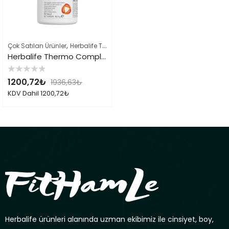
,
,
Çok Satılan Ürünler
Herbalife Takviye Edici Gıdalar
Herbalife Ürün List
Herbalife Thermo Complete
5
1200,72
₺
1936,63
₺
üzerinden
0
KDV Dahil
1200,72
₺
oy
aldı
Herbalife ürünleri alanında uzman ekibimiz ile cinsiyet, boy,