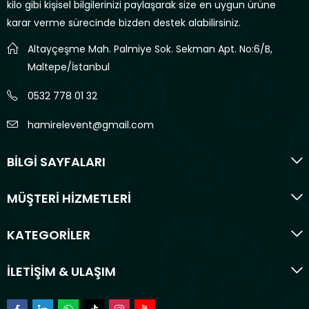
kilo gibi kişisel bilgilerinizi paylaşarak size en uygun ürüne
karar verme sürecinde bizden destek alabilirsiniz.
Altayçeşme Mah. Palmiye Sok. Sekman Apt. No:6/B,
Maltepe/İstanbul
0532 778 01 32
hamirelevent@gmail.com
BİLGİ SAYFALARI
MÜŞTERİ HİZMETLERİ
KATEGORİLER
İLETİŞİM & ULAŞIM