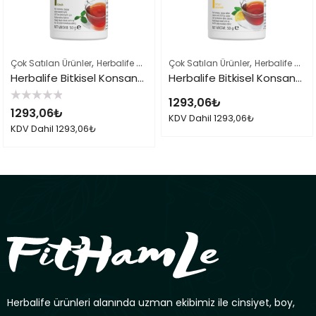
,
,
,
Çok Satılan Ürünler
Herbalife Çayları ve İçeçekler
Çok Satılan Ürünler
Herbalife Ürün Listes
Herbalife Çayları ve İçeçekler
Herbalife Bitkisel Konsantre Çay 51gr Klasik
Herbalife Bitkisel Konsantre Çay 50gr Limon
1293,06
₺
5
1293,06
₺
üzerinden
KDV Dahil
1293,06
₺
0
KDV Dahil
1293,06
₺
oy
aldı
Herbalife ürünleri alanında uzman ekibimiz ile cinsiyet, boy,