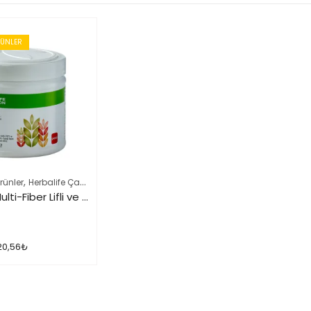
RÜNLER
,
,
rünler
Herbalife Çayları ve İçeçekler
Herbalife Ürün Listesi Tamamı
Herbalife Multi-Fiber Lifli ve Aromalı İçecek Tozu Elma
20,56
₺