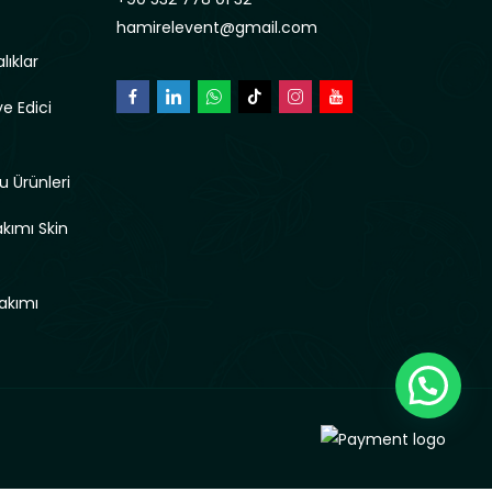
hamirelevent@gmail.com
lıklar
e Edici
u Ürünleri
akımı Skin
akımı