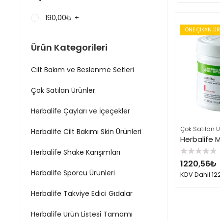
190,00
₺
+
ÖNE ÇIKAN Ü
Ürün Kategorileri
Cilt Bakım ve Beslenme Setleri
Çok Satılan Ürünler
Herbalife Çayları ve İçeçekler
Çok Satılan Ü
Herbalife Cilt Bakımı Skin Ürünleri
Herbalife Shake Karışımları
5
1220,56
₺
üzerinden
0
Herbalife Sporcu Ürünleri
KDV Dahil
12
oy
aldı
Herbalife Takviye Edici Gıdalar
Herbalife Ürün Listesi Tamamı