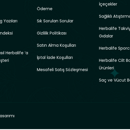
İçeçekler
Ödeme
Sağlıklı Atıştırma
g Yazıları
Sık Sorulan Sorular
Herbalife Takviy
Endeksi
Gizlilik Politikası
Gıdalar
Satın Alma Koşulları
Herbalife Sporc
ıl Herbalife ‘a
İptal İade Koşulları
üşteri
Herbalife Cilt B
Ürünleri
Mesafeli Satış Sözleşmesi
Saç ve Vücut B
asarımı