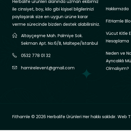
Herbalife ürünleri alanında uzman ekibimiz
Hakkımızda
ile cinsiyet, boy, kilo gibi kişisel bilgilerinizi
paylaşarak size en uygun ürüne karar
FitHamle Blo
verme sürecinde bizden destek alabilirsiniz.
Vücut Kitle 
Altayçeşme Mah. Palmiye Sok.
Hesaplama
Sekman Apt. No:6/B, Maltepe/İstanbul
Neden ve Nas
0532 778 01 32
Ayrıcalıklı M
hamirelevent@gmail.com
Olmalıyım?
Fithamle © 2026 Herbalife Ürünleri Her hakkı saklıdır.
Web T