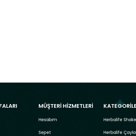
FALARI
MÜŞTERİ HİZMETLERİ
KATEGORİL
Hesabım
Herbalife Shake
Sepet
Herbalife Çayla