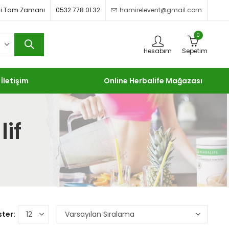
imdi Tam Zamanı
0532 778 01 32
hamirelevent@gmail.com
0
Hesabım
Sepetim
İletişim
Online Herbalife Mağazası
lif
ter: