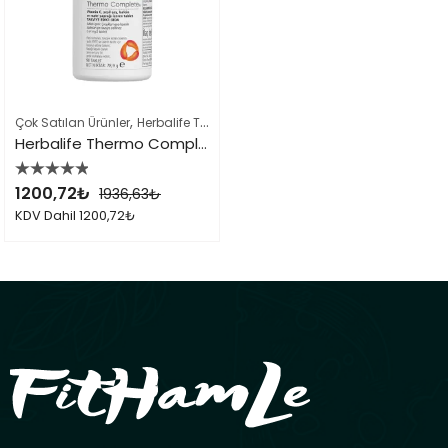
,
,
Çok Satılan Ürünler
Herbalife Takviye Edici Gıdalar
Herbalife Ürün List
Herbalife Thermo Complete
1200,72
₺
1936,63
₺
5 üzerinden
0
oy aldı
KDV Dahil
1200,72
₺