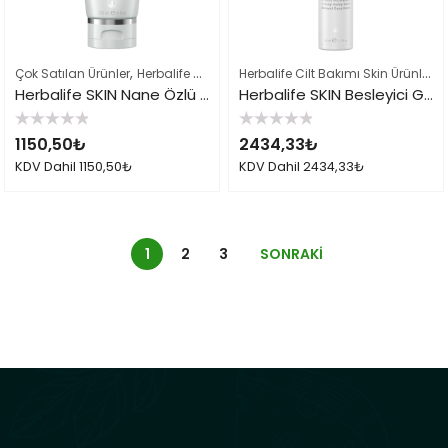
,
,
Herbalife Cilt Bakımı Skin Ürünleri
,
Çok Satılan Ürünler
Herbalife Cilt Bakımı Skin Ürünleri
Herbalife Ürün Li
Herbalife SKIN Nane Özlü Arındırıcı Kil Maskesi
Herbalife SKIN Besleyici Gece Kremi
5
5
1150,50
₺
2434,33
₺
üzerinden
üzerinden
0
0
KDV Dahil
1150,50
₺
KDV Dahil
2434,33
₺
oy
oy
aldı
aldı
1
2
3
SONRAKI