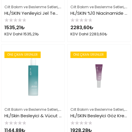
,
,
,
Cilt Bakım ve Beslenme Setleri
Çok Satılan Ürünler
Cilt Bakım ve Beslenme Setleri
Herbalife Cilt Bakımı
Çok
HL/SKIN Yenileyici Jel Temizleyici 147 ml
HL/SKIN %10 Niacinamide Serum 30 ml
5
5
1535,21
₺
2283,60
₺
üzerinden
üzerinden
0
0
KDV Dahil
1535,21
₺
KDV Dahil
2283,60
₺
oy
oy
aldı
aldı
ÖNE ÇIKAN ÜRÜNLER
ÖNE ÇIKAN ÜRÜNLER
,
,
,
Cilt Bakım ve Beslenme Setleri
Çok Satılan Ürünler
Cilt Bakım ve Beslenme Setleri
Herbalife Cilt Bakımı
Çok
HL/Skin Besleyici & Vücut Losyonu 147 ml
HL/SKIN Besleyici Göz Kremi 15 ml
5
5
1144,88
₺
1928,28
₺
üzerinden
üzerinden