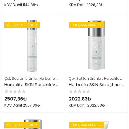
0
0
KDV Dahil
1144,88
₺
KDV Dahil
1928,28
₺
oy
oy
aldı
aldı
ÖNE ÇIKAN ÜRÜNLER
ÖNE ÇIKAN ÜRÜNLER
,
,
,
Çok Satılan Ürünler
Herbalife Cilt Bakımı Skin Ürünleri
Çok Satılan Ürünler
Herbalife Ürün Li
Herbalife Cilt Bakımı Skin Ürünleri
Herbalife SKIN Parlaklık Veren Günlük Nemlendirici
Herbalife SKIN Sıkılaştırıcı Göz Jeli
5
5
2507,36
₺
2022,83
₺
üzerinden
üzerinden
0
0
KDV Dahil
2507,36
₺
KDV Dahil
2022,83
₺
oy
oy
aldı
aldı
ÖNE ÇIKAN ÜRÜNLER
ÖNE ÇIKAN ÜRÜNLER