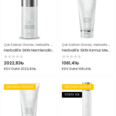
,
,
,
Çok Satılan Ürünler
Herbalife Cilt Bakımı Skin Ürünleri
Çok Satılan Ürünler
Herbalife Ürün Li
Herbalife Cilt Bakımı Skin Ürünleri
Herbalife SKIN Nemlendirici Göz Kremi
Herbalife SKIN Kırmızı Meyve Özlü Peeling
5
5
2022,83
₺
1061,41
₺
üzerinden
üzerinden
0
0
KDV Dahil
2022,83
₺
KDV Dahil
1061,41
₺
oy
oy
aldı
aldı
ÖNE ÇIKAN ÜRÜNLER
ÖNE ÇIKAN ÜRÜNLER
STOKTA YOK