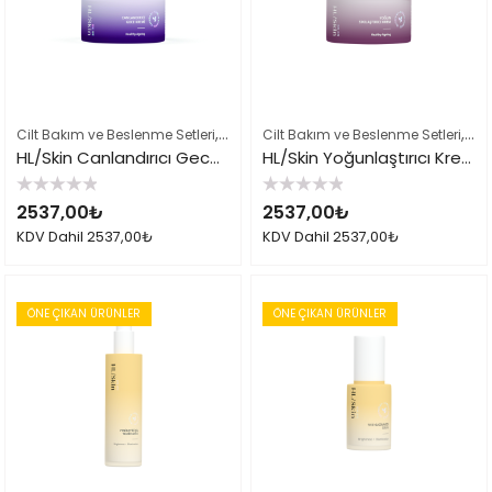
,
,
,
Cilt Bakım ve Beslenme Setleri
Çok Satılan Ürünler
Cilt Bakım ve Beslenme Setleri
Herbalife Cilt Bakımı
Çok
HL/Skin Canlandırıcı Gece Kremi 50 ml
HL/Skin Yoğunlaştırıcı Krem 50 ml
5
5
2537,00
₺
2537,00
₺
üzerinden
üzerinden
0
0
KDV Dahil
2537,00
₺
KDV Dahil
2537,00
₺
oy
oy
aldı
aldı
ÖNE ÇIKAN ÜRÜNLER
ÖNE ÇIKAN ÜRÜNLER