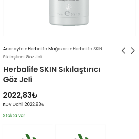
Anasayfa
»
Herbalife Mağazası
»
Herbalife SKIN
Sıkılaştırıcı Göz Jeli
Herbalife SKIN Sıkılaştırıcı
Herbalife SKIN
Herbalife SKIN
Parlaklık Veren
Nemlendirici Göz
Göz Jeli
Günlük Nemlendirici
Kremi
2507,36
2022,83
₺
KDV
₺
KDV
2022,83
₺
Dahil
Dahil
2507,36
2022,83
₺
₺
KDV Dahil
2022,83
₺
Stokta var