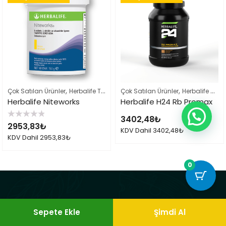
,
,
,
Çok Satılan Ürünler
Herbalife Takviye Edici Gıdalar
Çok Satılan Ürünler
Herbalife Ürün List
Herbalife Sporcu Ürünleri
Herbalife Niteworks
Herbalife H24 Rb Promax
3402,48
₺
5
2953,83
₺
üzerinden
KDV Dahil
3402,48
₺
0
KDV Dahil
2953,83
₺
oy
aldı
0
Sepete Ekle
Şimdi Al