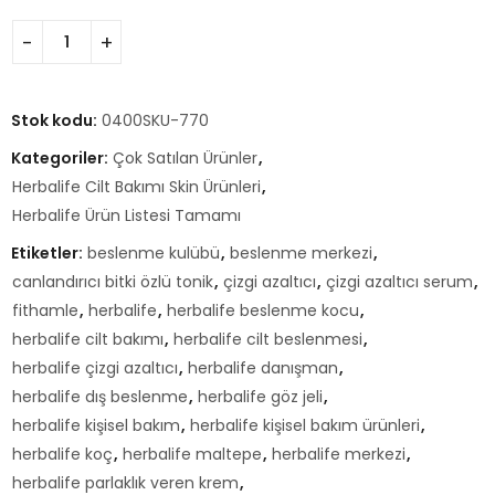
Stok kodu:
0400SKU-770
Kategoriler:
Çok Satılan Ürünler
,
Herbalife Cilt Bakımı Skin Ürünleri
,
Herbalife Ürün Listesi Tamamı
Etiketler:
beslenme kulübü
,
beslenme merkezi
,
canlandırıcı bitki özlü tonik
,
çizgi azaltıcı
,
çizgi azaltıcı serum
,
fithamle
,
herbalife
,
herbalife beslenme kocu
,
herbalife cilt bakımı
,
herbalife cilt beslenmesi
,
herbalife çizgi azaltıcı
,
herbalife danışman
,
herbalife dış beslenme
,
herbalife göz jeli
,
herbalife kişisel bakım
,
herbalife kişisel bakım ürünleri
,
herbalife koç
,
herbalife maltepe
,
herbalife merkezi
,
herbalife parlaklık veren krem
,