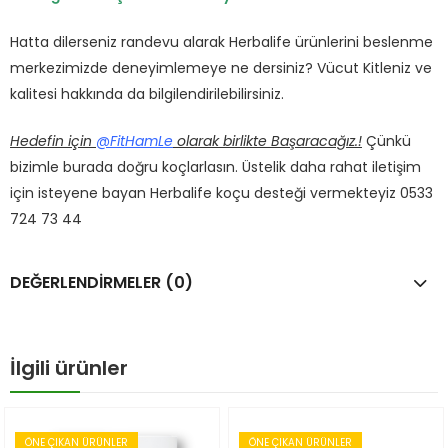
Hatta dilerseniz randevu alarak Herbalife ürünlerini beslenme
merkezimizde deneyimlemeye ne dersiniz? Vücut Kitleniz ve
kalitesi hakkında da bilgilendirilebilirsiniz.
Hedefin için
@FitHamLe
olarak birlikte Başaracağız.!
Çünkü
bizimle burada doğru koçlarlasın. Üstelik daha rahat iletişim
için isteyene bayan Herbalife koçu desteği vermekteyiz 0533
724 73 44
DEĞERLENDIRMELER (0)
İlgili ürünler
ÖNE ÇIKAN ÜRÜNLER
ÖNE ÇIKAN ÜRÜNLER