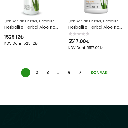
,
,
,
Çok Satılan Ürünler
Herbalife Çayları ve İçeçekler
Çok Satılan Ürünler
Herbalife Ürün Listes
Herbalife Çayları ve İçeçekler
Herbalife Herbal Aloe Konsantre İçecek Mango
Herbalife Herbal Aloe Konsantre İçecek Mango 1.9 Lt
1525,12
₺
5
5517,00
₺
üzerinden
KDV Dahil
1525,12
₺
0
KDV Dahil
5517,00
₺
oy
aldı
1
2
3
…
6
7
SONRAKI