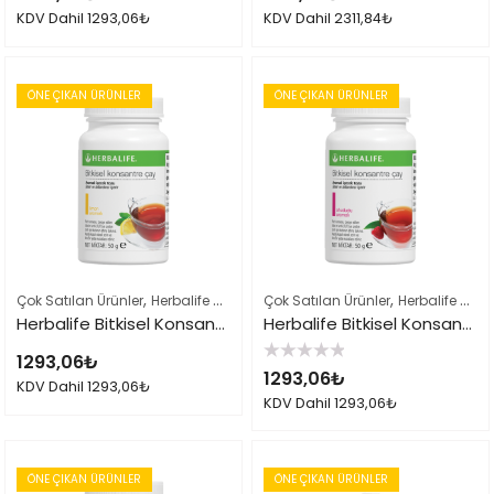
0
0
KDV Dahil
1293,06
₺
KDV Dahil
2311,84
₺
oy
oy
aldı
aldı
ÖNE ÇIKAN ÜRÜNLER
ÖNE ÇIKAN ÜRÜNLER
,
,
,
Çok Satılan Ürünler
Herbalife Çayları ve İçeçekler
Çok Satılan Ürünler
Herbalife Ürün Listes
Herbalife Çayları ve İçeçekler
Herbalife Bitkisel Konsantre Çay 50gr Limon
Herbalife Bitkisel Konsantre Çay 50gr Ahududu
1293,06
₺
5
1293,06
₺
üzerinden
KDV Dahil
1293,06
₺
0
KDV Dahil
1293,06
₺
oy
aldı
ÖNE ÇIKAN ÜRÜNLER
ÖNE ÇIKAN ÜRÜNLER