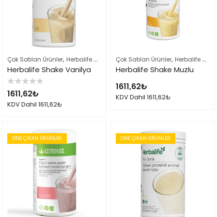
,
,
,
Çok Satılan Ürünler
Herbalife Shake Karışımları
Çok Satılan Ürünler
Herbalife Ürün Listesi 
Herbalife Shake Karışımları
Herbalife Shake Vanilya
Herbalife Shake Muzlu
1611,62
₺
5
1611,62
₺
üzerinden
KDV Dahil
1611,62
₺
0
KDV Dahil
1611,62
₺
oy
aldı
ÖNE ÇIKAN ÜRÜNLER
ÖNE ÇIKAN ÜRÜNLER