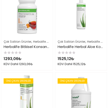
,
,
,
Çok Satılan Ürünler
Herbalife Çayları ve İçeçekler
Çok Satılan Ürünler
Herbalife Ürün Listes
Herbalife Çayları ve İçeçekler
Herbalife Bitkisel Konsantre Çay 50gr Şeftali
Herbalife Herbal Aloe Konsantre İçecek
5
5
1293,06
₺
1525,12
₺
üzerinden
üzerinden
0
0
KDV Dahil
1293,06
₺
KDV Dahil
1525,12
₺
oy
oy
aldı
aldı
ÖNE ÇIKAN ÜRÜNLER
ÖNE ÇIKAN ÜRÜNLER