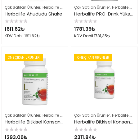
,
,
,
Çok Satılan Ürünler
Herbalife Shake Karışımları
Çok Satılan Ürünler
Herbalife Ürün Listesi 
Herbalife Shake Karışımları
Herbalife Ahududu Shake
Herbalife PRO-Drink Yüksek Proteinli Vanilyalı Shake
5
5
1611,62
₺
1781,35
₺
üzerinden
üzerinden
0
0
KDV Dahil
1611,62
₺
KDV Dahil
1781,35
₺
oy
oy
aldı
aldı
ÖNE ÇIKAN ÜRÜNLER
ÖNE ÇIKAN ÜRÜNLER
,
,
,
Çok Satılan Ürünler
Herbalife Çayları ve İçeçekler
Çok Satılan Ürünler
Herbalife Ürün Listes
Herbalife Çayları ve İçeçekler
Herbalife Bitkisel Konsantre Çay 51gr Klasik
Herbalife Bitkisel Konsantre Çay Klasik 102gr
5
5
1293,06
₺
2311,84
₺
üzerinden
üzerinden