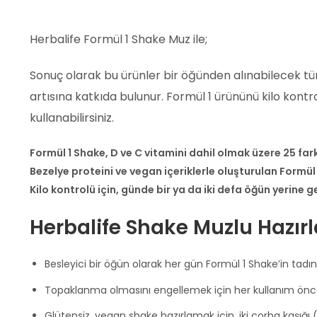
Herbalife Formül 1 Shake Muz ile;
Sonuç olarak bu ürünler bir öğünden alınabilecek tüm 
artısına katkıda bulunur. Formül 1 ürününü kilo kont
kullanabilirsiniz.
Formül 1 Shake, D ve C vitamini dahil olmak üzere 25 farkl
Bezelye proteini ve vegan içeriklerle oluşturulan Formül 
Kilo kontrolü için, günde bir ya da iki defa öğün yerine g
Herbalife Shake Muzlu Hazırl
Besleyici bir öğün olarak her gün Formül 1 Shake’in tadını
Topaklanma olmasını engellemek için her kullanım önce
Glütensiz, vegan shake hazırlamak için, iki çorba kaşığı (2