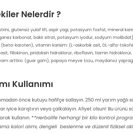
iler Nelerdir ?
rini, glutensiz yulaf lifi, aspir yagi, potasyum fosfat, mineral kar
nganez karbonat, bakir sitrat, potasyum iyodür, sodyum molibdat)
 (beta-karoten), vitamin karisim: (L-askorbik asit, DL-alfa-tokofer
it, fillokinon, piridoksin hidroklorür, riboflavin, tiamin hidroklo
onin, kivam arttiric (guar gam), papaya meyve tozu, maydanoz yapr
ımı Kullanımı
nmadan önce kutuyu hafifçe sallayın. 250 ml yarım yağlı s
 iyice karıştırın veya çalkalayın. Afiyet olsun!
Bu ürünü sa
arak kullanın. *
*Herbalife herhangi bir kilo kontrol pr
alama kalori alımı, dengeli beslenme ve düzenli fiziksel ak