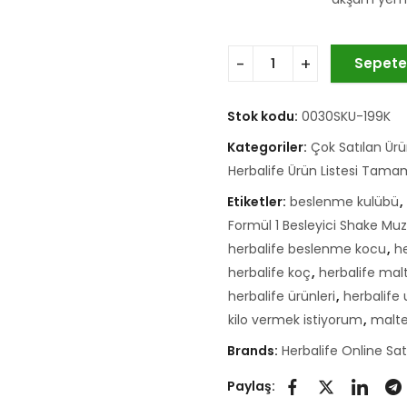
Sepete
Stok kodu:
0030SKU-199K
Kategoriler:
Çok Satılan Ürü
Herbalife Ürün Listesi Tama
Etiketler:
beslenme kulübü
,
Formül 1 Besleyici Shake Muz
herbalife beslenme kocu
,
h
herbalife koç
,
herbalife mal
herbalife ürünleri
,
herbalife
kilo vermek istiyorum
,
malte
Brands:
Herbalife Online Sa
Paylaş: