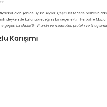
ır.
yacınız olan şekilde uyum sağlar. Çeşitli lezzetlerle herkesin dam
alindeyken de kullanabileceğiniz bir seçenektir. Herbalife Muzlu
ine geçen bir shake’tir. Vitamin ve mineraller, protein ve lif açısın
lu Karışımı