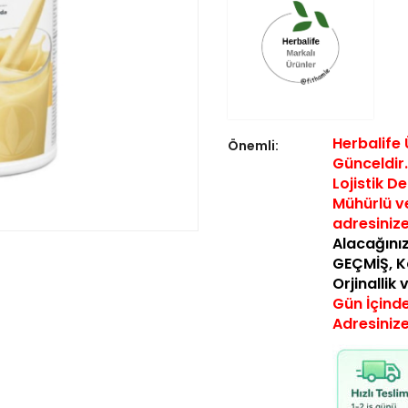
Herbalife 
Önemli:
Günceldir…
Lojistik D
Mühürlü ve
a
dresiniz
Alacağınız
GEÇMİŞ,
K
Orjinallik
Gün İçinde
Adresiniz