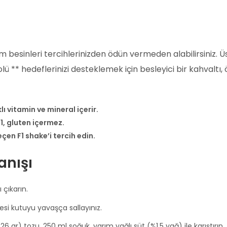
besinleri tercihlerinizden ödün vermeden alabilirsiniz. Üst
rolü ** hedeflerinizi desteklemek için besleyici bir kahval
ı vitamin ve mineral içerir.
1, gluten içermez.
eçen F1 shake’i tercih edin.
anışı
 çıkarın.
si kutuyu yavaşça sallayınız.
6 gr) tozu, 250 ml soğuk, yarım yağlı süt (%1,5 yağ) ile karıştırın.