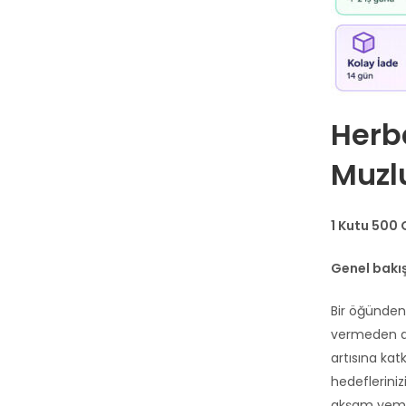
Herb
Muzl
1 Kutu 500 
Genel bakı
Bir öğünden 
vermeden ala
artısına kat
hedefleriniz
akşam yemeği