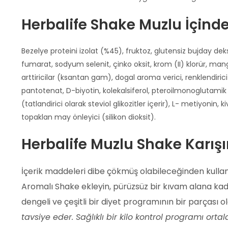
Herbalife Shake Muzlu İçindek
Bezelye proteini izolat (%45), fruktoz, glutensiz bujday dekst
fumarat, sodyum selenit, çinko oksit, krom (II) klorür, ma
arttiricilar (ksantan gam), dogal aroma verici, renklendirici
pantotenat, D-biyotin, kolekalsiferol, pteroilmonoglutamik as
(tatlandirici olarak steviol glikozitler içerir), L- metiy
topaklan may önleyici (silikon dioksit).
Herbalife Muzlu Shake Karış
İçerik maddeleri dibe çökmüş olabileceğinden kulla
Aromalı Shake ekleyin, pürüzsüz bir kıvam alana kadar
dengeli ve çeşitli bir diyet programının bir parçası ol
tavsiye eder. Sağlıklı bir kilo kontrol programı ort