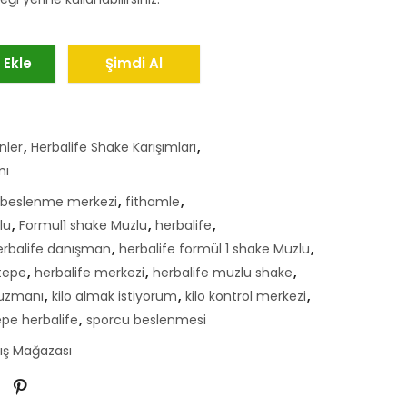
 Ekle
Şimdi Al
nler
,
Herbalife Shake Karışımları
,
mı
beslenme merkezi
,
fithamle
,
lu
,
Formul1 shake Muzlu
,
herbalife
,
erbalife danışman
,
herbalife formül 1 shake Muzlu
,
tepe
,
herbalife merkezi
,
herbalife muzlu shake
,
 uzmanı
,
kilo almak istiyorum
,
kilo kontrol merkezi
,
pe herbalife
,
sporcu beslenmesi
tış Mağazası