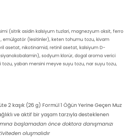
isimi (sitrik asidin kalsiyum tuzlari, magnezyum oksit, ferro
, emülgatör (lesitinler), keten tohumu tozu, kivam
il asetat, nikotinamid, retinil asetat, kalsiyum D-
rür, siyanokobalamin), sodyum klorür, dogal aroma verici
agi tozu, yaban mersini meyve suyu tozu, nar suyu tozu,
üte 2 kaşık (26 g) Formül 1 Öğün Yerine Geçen Muz
ğlıklı ve aktif bir yaşam tarzıyla desteklenen
ogramına başlamadan önce doktora danışmanızı
tiviteden oluşmalıdır