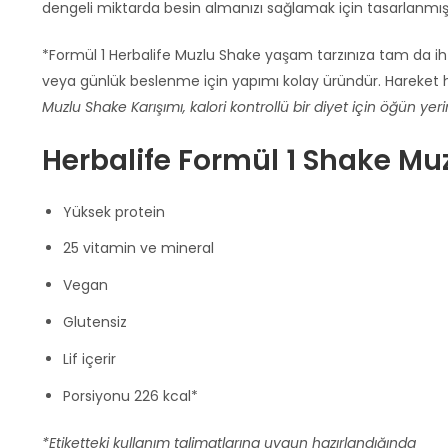
dengeli miktarda besin almanızı sağlamak için tasarlanmışt
*Formül 1 Herbalife Muzlu Shake yaşam tarzınıza tam da ihti
veya günlük beslenme için yapımı kolay üründür. Hareket h
Muzlu Shake Karışımı, kalori kontrollü bir diyet için öğün yer
Herbalife Formül 1 Shake Muz
Yüksek protein
25 vitamin ve mineral
Vegan
Glutensiz
Lif içerir
Porsiyonu 226 kcal*
*Etiketteki kullanım talimatlarına uygun hazırlandığında