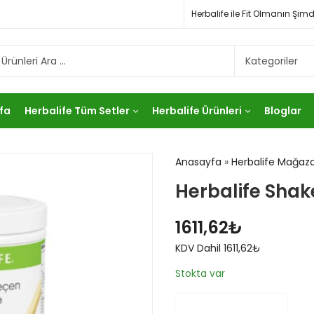
Herbalife ile Fit Olmanın Ş
fa
Herbalife Tüm Setler
Herbalife Ürünleri
Bloglar
Anasayfa
»
Herbalife Mağaza
Herbalife Shak
1611,62
₺
KDV Dahil
1611,62
₺
Stokta var