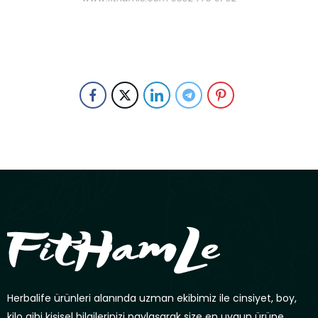
Herbalife ürünleri alanında uzman ekibimiz ile cinsiyet, boy,
kilo gibi kişisel bilgilerinizi paylaşarak size en uygun ürüne