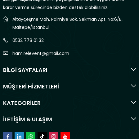
karar verme sürecinde bizden destek alabilirsiniz.
Altayçeşme Mah. Palmiye Sok. Sekman Apt. No:6/B,
Maltepe/İstanbul
0532 778 01 32
hamirelevent@gmail.com
BİLGİ SAYFALARI
MÜŞTERİ HİZMETLERİ
KATEGORİLER
İLETİŞİM & ULAŞIM