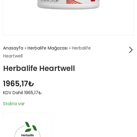
Anasayfa
»
Herbalife Mağazası
»
Herbalife
Heartwell
Herbalife Heartwell
Herbalife Herbal Aloe
Konsantre İçecek
1965,17
₺
1525,12
₺
KDV Dahil
KDV Dahil
1965,17
₺
1525,12
₺
Stokta var