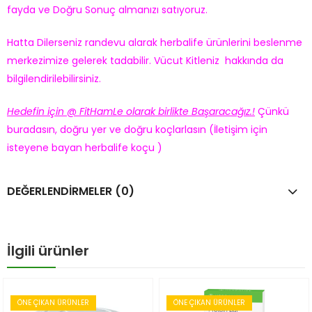
fayda ve Doğru Sonuç almanızı satıyoruz.
Hatta Dilerseniz randevu alarak herbalife ürünlerini beslenme
merkezimize gelerek tadabilir. Vücut Kitleniz hakkında da
bilgilendirilebilirsiniz.
Hedefin için @ FitHamLe olarak birlikte Başaracağız.!
Çünkü
buradasın, doğru yer ve doğru koçlarlasın (İletişim için
isteyene bayan herbalife koçu )
DEĞERLENDIRMELER (0)
İlgili ürünler
ÖNE ÇIKAN ÜRÜNLER
ÖNE ÇIKAN ÜRÜNLER