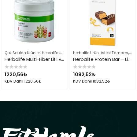
,
,
,
Çok Satılan Ürünler
Herbalife Çayları ve İçeçekler
Herbalife Ürün Listesi Tamamı
Herbalife Ürün Listes
Sağl
Herbalife Multi-Fiber Lifli ve Aromalı İçecek Tozu Elma
Herbalife Protein Bar – Limon Aromalı
5
5
1220,56
₺
1082,52
₺
üzerinden
üzerinden
0
0
KDV Dahil
1220,56
₺
KDV Dahil
1082,52
₺
oy
oy
aldı
aldı