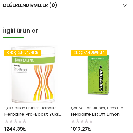
DEĞERLENDIRMELER (0)
İlgili ürünler
ÖNE ÇIKAN ÜRÜNLER
ÖNE ÇIKAN ÜRÜNLER
,
,
,
Çok Satılan Ürünler
Herbalife Çayları ve İçeçekler
Çok Satılan Ürünler
Herbalife Ürün Listes
Herbalife Çayları ve İçeçekler
Herbalife Pro-Boost Yüksek Proteinli İçecek Tozu
Herbalife LiftOff Limon
5
5
1244,39
₺
1017,27
₺
üzerinden
üzerinden