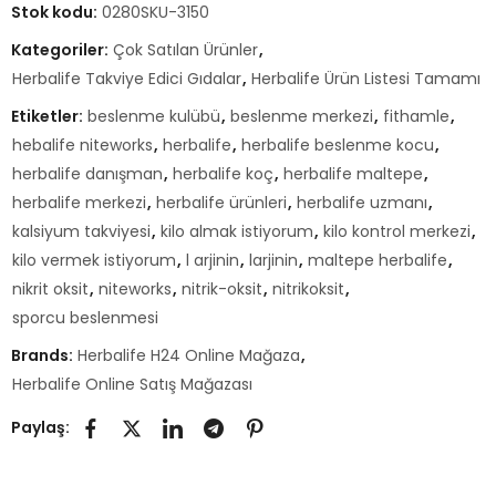
Stok kodu:
0280SKU-3150
Kategoriler:
Çok Satılan Ürünler
,
Herbalife Takviye Edici Gıdalar
,
Herbalife Ürün Listesi Tamamı
Etiketler:
beslenme kulübü
,
beslenme merkezi
,
fithamle
,
hebalife niteworks
,
herbalife
,
herbalife beslenme kocu
,
herbalife danışman
,
herbalife koç
,
herbalife maltepe
,
herbalife merkezi
,
herbalife ürünleri
,
herbalife uzmanı
,
kalsiyum takviyesi
,
kilo almak istiyorum
,
kilo kontrol merkezi
,
kilo vermek istiyorum
,
l arjinin
,
larjinin
,
maltepe herbalife
,
nikrit oksit
,
niteworks
,
nitrik-oksit
,
nitrikoksit
,
sporcu beslenmesi
Brands:
Herbalife H24 Online Mağaza
,
Herbalife Online Satış Mağazası
Paylaş: