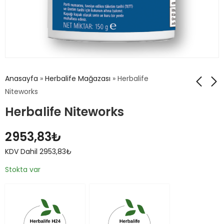
Anasayfa
»
Herbalife Mağazası
»
Herbalife
Niteworks
Herbalife Niteworks
Herbalife Gurme
Herbalife Formül 2
Domates Çorbası
Vitamin Mineral
2953,83
₺
Kadınlar İçin
766,08
₺
KDV Dahil
998,48
₺
KDV Dahil
KDV Dahil
2953,83
₺
766,08
₺
998,48
₺
Stokta var