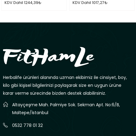
0
0
KDV Dahil
1244,39
₺
KDV Dahil
1017,27
₺
oy
oy
aldı
aldı
Herbalife ürünleri alanında uzman ekibimiz ile cinsiyet, boy,
kilo gibi kişisel bilgilerinizi paylaşarak size en uygun ürüne
karar verme sürecinde bizden destek alabilirsiniz.
Altayçeşme Mah. Palmiye Sok. Sekman Apt. No:6/B,
Maltepe/İstanbul
0532 778 01 32