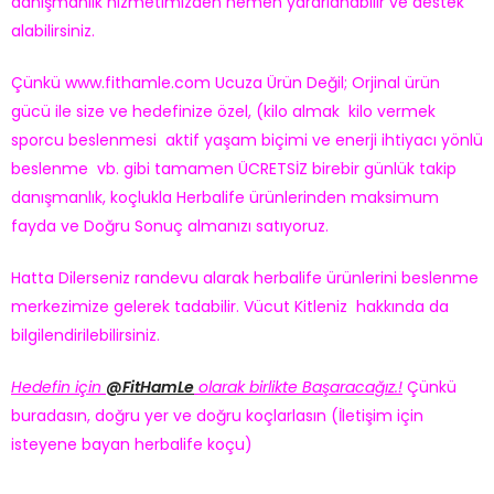
danışmanlık hizmetimizden hemen yararlanabilir ve destek
alabilirsiniz.
Çünkü www.fithamle.com Ucuza Ürün Değil; Orjinal ürün
gücü ile size ve hedefinize özel, (kilo almak kilo vermek
sporcu beslenmesi aktif yaşam biçimi ve enerji ihtiyacı yönlü
beslenme vb. gibi tamamen ÜCRETSİZ birebir günlük takip
danışmanlık, koçlukla Herbalife ürünlerinden maksimum
fayda ve Doğru Sonuç almanızı satıyoruz.
Hatta Dilerseniz randevu alarak herbalife ürünlerini beslenme
merkezimize gelerek tadabilir. Vücut Kitleniz hakkında da
bilgilendirilebilirsiniz.
Hedefin için
@FitHamLe
olarak birlikte Başaracağız.!
Çünkü
buradasın, doğru yer ve doğru koçlarlasın (İletişim için
isteyene bayan herbalife koçu)