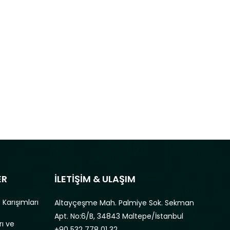
ER
İLETİŞİM & ULAŞIM
 Karışımları
Altayçeşme Mah. Palmiye Sok. Sekman
Apt. No:6/B, 34843 Maltepe/İstanbul
rı ve
+90 532 778 01 32