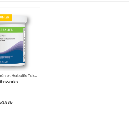
RÜNLER
,
,
rünler
Herbalife Takviye Edici Gıdalar
Herbalife Ürün Listesi Tamamı
Niteworks
53,83
₺