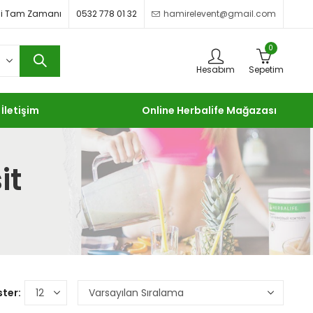
imdi Tam Zamanı
0532 778 01 32
hamirelevent@gmail.com
0
Hesabım
Sepetim
İletişim
Online Herbalife Mağazası
it
ter: