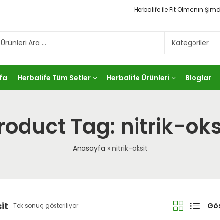
Herbalife ile Fit Olmanın Ş
fa
Herbalife Tüm Setler
Herbalife Ürünleri
Bloglar
roduct Tag: nitrik-oks
Anasayfa
»
nitrik-oksit
it
Gös
Tek sonuç gösteriliyor