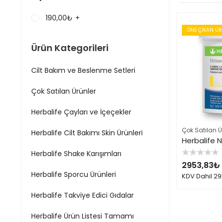
190,00
₺
+
ÖNE ÇIKAN Ü
Ürün Kategorileri
Cilt Bakım ve Beslenme Setleri
Çok Satılan Ürünler
Herbalife Çayları ve İçeçekler
Çok Satılan Ü
Herbalife Cilt Bakımı Skin Ürünleri
Herbalife 
Herbalife Shake Karışımları
5
2953,83
₺
üzerinden
0
Herbalife Sporcu Ürünleri
KDV Dahil
29
oy
aldı
Herbalife Takviye Edici Gıdalar
Herbalife Ürün Listesi Tamamı