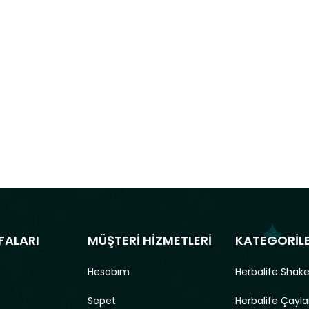
FALARI
MÜŞTERİ HİZMETLERİ
KATEGORİL
Hesabım
Herbalife Shake
Sepet
Herbalife Çayla