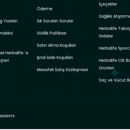
İçeçekler
Ödeme
Sağlıklı Atıştırma
g Yazıları
Sık Sorulan Sorular
Herbalife Takviy
Endeksi
Gizlilik Politikası
Gıdalar
Satın Alma Koşulları
Herbalife Sporc
ıl Herbalife ‘a
İptal İade Koşulları
üşteri
Herbalife Cilt B
Ürünleri
Mesafeli Satış Sözleşmesi
Saç ve Vücut B
asarımı