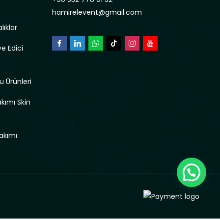
hamirelevent@gmail.com
lıklar
e Edici
u Ürünleri
akımı Skin
akımı