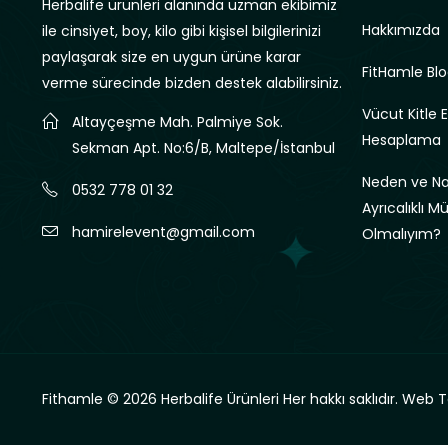
Herbalife ürünleri alanında uzman ekibimiz
Hakkımızda
ile cinsiyet, boy, kilo gibi kişisel bilgilerinizi
paylaşarak size en uygun ürüne karar
FitHamle Blo
verme sürecinde bizden destek alabilirsiniz.
Vücut Kitle 
Altayçeşme Mah. Palmiye Sok.
Hesaplama
Sekman Apt. No:6/B, Maltepe/İstanbul
Neden ve Nas
0532 778 01 32
Ayrıcalıklı M
hamirelevent@gmail.com
Olmalıyım?
Fithamle © 2026 Herbalife Ürünleri Her hakkı saklıdır.
Web T