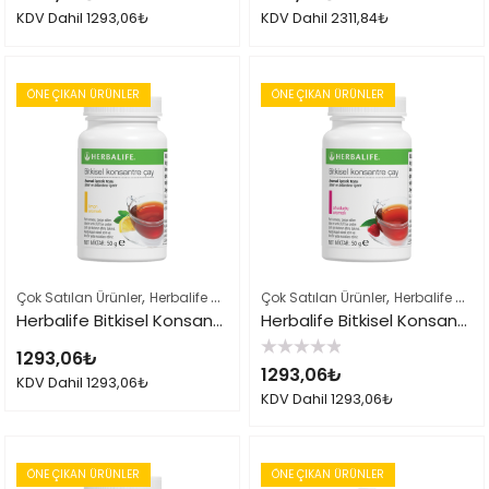
0
0
KDV Dahil
1293,06
₺
KDV Dahil
2311,84
₺
oy
oy
aldı
aldı
ÖNE ÇIKAN ÜRÜNLER
ÖNE ÇIKAN ÜRÜNLER
,
,
,
Çok Satılan Ürünler
Herbalife Çayları ve İçeçekler
Çok Satılan Ürünler
Herbalife Ürün Listes
Herbalife Çayları ve İçeçekler
Herbalife Bitkisel Konsantre Çay 50gr Limon
Herbalife Bitkisel Konsantre Çay 50gr Ahududu
1293,06
₺
5
1293,06
₺
üzerinden
KDV Dahil
1293,06
₺
0
KDV Dahil
1293,06
₺
oy
aldı
ÖNE ÇIKAN ÜRÜNLER
ÖNE ÇIKAN ÜRÜNLER