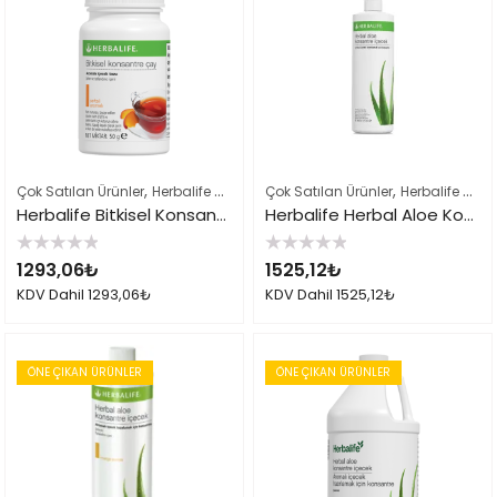
,
,
,
Çok Satılan Ürünler
Herbalife Çayları ve İçeçekler
Çok Satılan Ürünler
Herbalife Ürün Listes
Herbalife Çayları ve İçeçekler
Herbalife Bitkisel Konsantre Çay 50gr Şeftali
Herbalife Herbal Aloe Konsantre İçecek
5
5
1293,06
₺
1525,12
₺
üzerinden
üzerinden
0
0
KDV Dahil
1293,06
₺
KDV Dahil
1525,12
₺
oy
oy
aldı
aldı
ÖNE ÇIKAN ÜRÜNLER
ÖNE ÇIKAN ÜRÜNLER