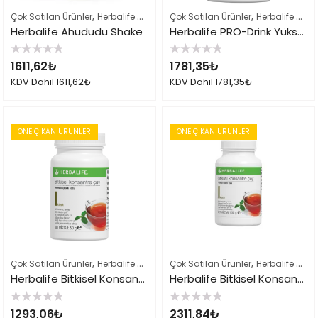
,
,
,
Çok Satılan Ürünler
Herbalife Shake Karışımları
Çok Satılan Ürünler
Herbalife Ürün Listesi 
Herbalife Shake Karışımları
Herbalife Ahududu Shake
Herbalife PRO-Drink Yüksek Proteinli Vanilyalı Shake
5
5
1611,62
₺
1781,35
₺
üzerinden
üzerinden
0
0
KDV Dahil
1611,62
₺
KDV Dahil
1781,35
₺
oy
oy
aldı
aldı
ÖNE ÇIKAN ÜRÜNLER
ÖNE ÇIKAN ÜRÜNLER
,
,
,
Çok Satılan Ürünler
Herbalife Çayları ve İçeçekler
Çok Satılan Ürünler
Herbalife Ürün Listes
Herbalife Çayları ve İçeçekler
Herbalife Bitkisel Konsantre Çay 51gr Klasik
Herbalife Bitkisel Konsantre Çay Klasik 102gr
5
5
1293,06
₺
2311,84
₺
üzerinden
üzerinden