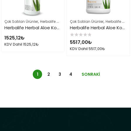
,
,
,
Çok Satılan Ürünler
Herbalife Çayları ve İçeçekler
Çok Satılan Ürünler
Herbalife Ürün Listes
Herbalife Çayları ve İçeçekler
Herbalife Herbal Aloe Konsantre İçecek Mango
Herbalife Herbal Aloe Konsantre İçecek Mango 1.9 Lt
1525,12
₺
5
5517,00
₺
üzerinden
KDV Dahil
1525,12
₺
0
KDV Dahil
5517,00
₺
oy
aldı
1
2
3
4
SONRAKI