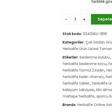
farklılık g
Sepete
Stok kodu:
0240SKU-1819
Kategoriler:
Çok Satılan Ürü
Herbalife Ürün Listesi Tama
Etiketler:
beslenme kulübü
,
herbalife beslenme kocu
,
h
herbalife formül 2 kadın
,
Her
herbalife kadın vitamini
,
her
herbalife tablet
,
herbalife ür
kalsiyum takviyesi
,
kilo alma
maltepe herbalife
,
sporcu 
Brands:
Herbalife Online Sa