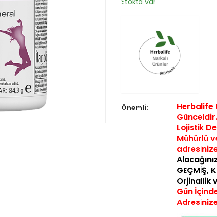
Stokta var
Herbalife 
Önemli:
Günceldir…
Lojistik D
Mühürlü ve
a
dresiniz
Alacağınız
GEÇMİŞ,
K
Orjinallik
Gün İçinde
Adresiniz