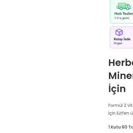
Herb
Mine
İçin
Formül 2 Vi
için lütfen 
1 Kutu 60 T