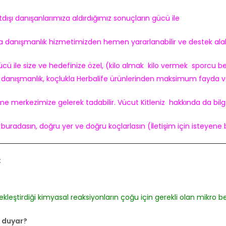
rtdışı danışanlarımıza aldırdığımız sonuçların gücü ile
a danışmanlık hizmetimizden hemen yararlanabilir ve destek alabi
ü ile size ve hedefinize özel, (kilo almak kilo vermek sporcu be
 danışmanlık, koçlukla Herbalife ürünlerinden maksimum fayda v
 merkezimize gelerek tadabilir. Vücut Kitleniz hakkında da bilgilen
uradasın, doğru yer ve doğru koçlarlasın (İletişim için isteyene
:
ştirdiği kimyasal reaksiyonların çoğu için gerekli olan mikro bes
ç duyar?