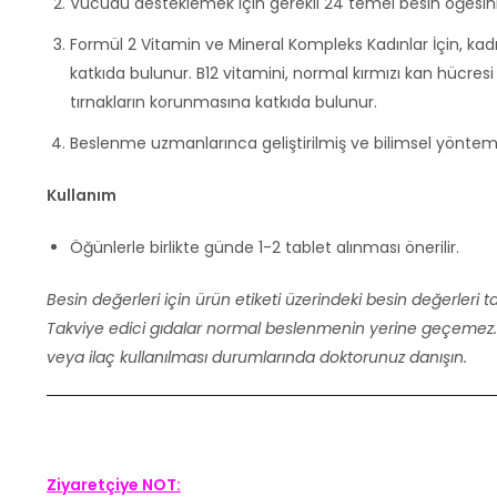
Vücudu desteklemek için gerekli 24 temel besin öğesini
Formül 2 Vitamin ve Mineral Kompleks Kadınlar İçin, kadı
katkıda bulunur. B12 vitamini, normal kırmızı kan hücresi
tırnakların korunmasına katkıda bulunur.
Beslenme uzmanlarınca geliştirilmiş ve bilimsel yönteml
Kullanım
Öğünlerle birlikte günde 1-2 tablet alınması önerilir.
Besin değerleri için ürün etiketi üzerindeki besin değerleri t
Takviye edici gıdalar normal beslenmenin yerine geçemez. İ
veya ilaç kullanılması durumlarında doktorunuz danışın.
Ziyaretçiye NOT: