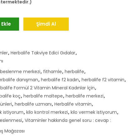
östermektedir.)
 Ekle
Şimdi Al
nler
,
Herbalife Takviye Edici Gıdalar
,
mı
beslenme merkezi
,
fithamle
,
herbalife
,
erbalife danışman
,
herbalife f2 kadın
,
herbalife f2 vitamin
,
balife Formül 2 Vitamin Mineral Kadınlar İçin
,
balife koç
,
herbalife maltepe
,
herbalife merkezi
,
ünleri
,
herbalife uzmanı
,
Herbalife vitamin
,
k istiyorum
,
kilo kontrol merkezi
,
kilo vermek istiyorum
,
beslenmesi
,
Vitaminler hakkında genel soru : cevap :
tış Mağazası