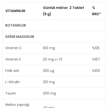
Günlük miktar: 2 Tablet
%
VİTAMİNLER
(9 g)
BRD*
BOTANİKLER
DİĞER MADDELER
Vitamin C
100 mg
%125
Vitamin E
20 mg α-TE
%167
Folik asit
200 μg
%100
L-Sitrulin
210 mg
Taurin
300 mg
Melisa yaprağı
40 mg