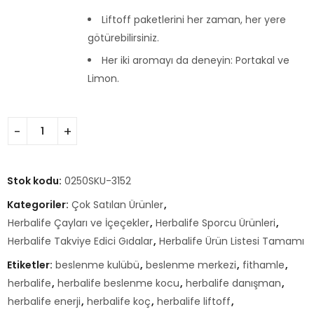
Liftoff paketlerini her zaman, her yere
götürebilirsiniz.
Her iki aromayı da deneyin: Portakal ve
Limon.
Stok kodu:
0250SKU-3152
Kategoriler:
Çok Satılan Ürünler
,
Herbalife Çayları ve İçeçekler
,
Herbalife Sporcu Ürünleri
,
Herbalife Takviye Edici Gıdalar
,
Herbalife Ürün Listesi Tamamı
Etiketler:
beslenme kulübü
,
beslenme merkezi
,
fithamle
,
herbalife
,
herbalife beslenme kocu
,
herbalife danışman
,
herbalife enerji
,
herbalife koç
,
herbalife liftoff
,