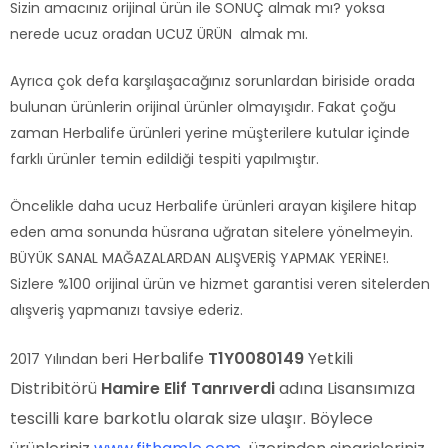
Sizin amacınız orijinal ürün ile SONUÇ almak mı? yoksa
nerede ucuz oradan UCUZ ÜRÜN almak mı.
Ayrıca çok defa karşılaşacağınız sorunlardan biriside orada
bulunan ürünlerin orijinal ürünler olmayışıdır. Fakat çoğu
zaman Herbalife ürünleri yerine müşterilere kutular içinde
farklı ürünler temin edildiği tespiti yapılmıştır.
Öncelikle daha ucuz Herbalife ürünleri arayan kişilere hitap
eden ama sonunda hüsrana uğratan sitelere yönelmeyin.
BÜYÜK SANAL MAĞAZALARDAN ALIŞVERİŞ YAPMAK YERİNE!.
Sizlere %100 orijinal ürün ve hizmet garantisi veren sitelerden
alışveriş yapmanızı tavsiye ederiz.
Herbalife
T1Y0080149
Yetkili
2017 Yılından beri
Distribitörü
Hamire Elif Tanrıverdi
adına Lisansımıza
tescilli kare barkotlu olarak size ulaşır. Böylece