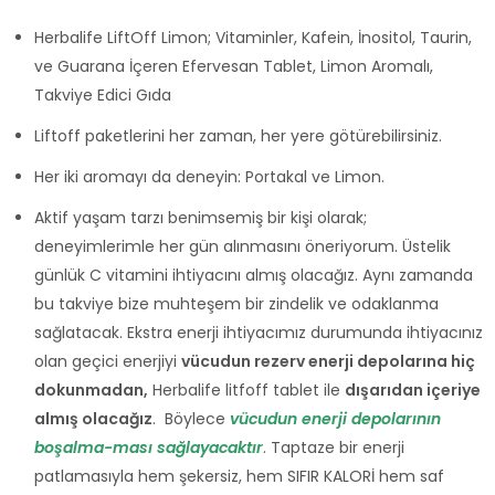
Herbalife LiftOff Limon; Vitaminler, Kafein, İnositol, Taurin,
ve Guarana İçeren Efervesan Tablet, Limon Aromalı,
Takviye Edici Gıda
Liftoff paketlerini her zaman, her yere götürebilirsiniz.
Her iki aromayı da deneyin: Portakal ve Limon.
Aktif yaşam tarzı benimsemiş bir kişi olarak;
deneyimlerimle her gün alınmasını öneriyorum. Üstelik
günlük C vitamini ihtiyacını almış olacağız. Aynı zamanda
bu takviye bize muhteşem bir zindelik ve odaklanma
sağlatacak. Ekstra enerji ihtiyacımız durumunda ihtiyacınız
olan geçici enerjiyi
vücudun rezerv enerji depolarına hiç
dokunmadan,
Herbalife litfoff tablet ile
dışarıdan içeriye
almış olacağız
. Böylece
vücudun enerji depolarının
boşalma-ması sağlayacaktır
. Taptaze bir enerji
patlamasıyla hem şekersiz, hem SIFIR KALORİ hem saf