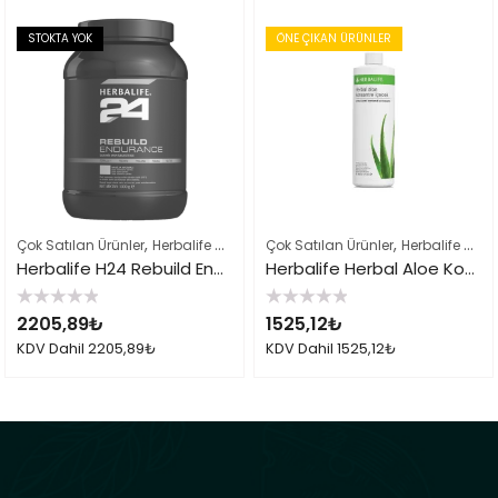
STOKTA YOK
ÖNE ÇIKAN ÜRÜNLER
,
,
,
Çok Satılan Ürünler
Herbalife Sporcu Ürünleri
Çok Satılan Ürünler
Herbalife Ürün Listesi Ta
Herbalife Çayları ve İçeçekler
Herbalife H24 Rebuild Endurance
Herbalife Herbal Aloe Konsantre İçecek
5
5
2205,89
₺
1525,12
₺
üzerinden
üzerinden
0
0
KDV Dahil
2205,89
₺
KDV Dahil
1525,12
₺
oy
oy
aldı
aldı