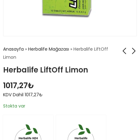
Anasayfa
»
Herbalife Mağazası
»
Herbalife LiftOff
Limon
Herbalife LiftOff Limon
Herbalife Ahududu
Herbalife Yüksek
Shake
Proteinli Soğuk
1017,27
₺
Kahve Karışımı
1611,62
₺
KDV Dahil
2980,57
₺
KDV
KDV Dahil
1017,27
₺
1611,62
₺
Dahil
2980,57
₺
Stokta var