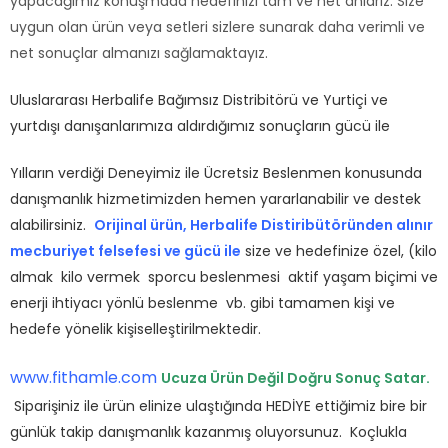
yapacağımız konuşmada hedefinizi tam ve net anlarız. Size
uygun olan ürün veya setleri sizlere sunarak daha verimli ve
net sonuçlar almanızı sağlamaktayız.
Uluslararası Herbalife Bağımsız Distribitörü ve Yurtiçi ve
yurtdışı danışanlarımıza aldırdığımız sonuçların gücü ile
Yılların verdiği Deneyimiz ile Ücretsiz Beslenmen konusunda
danışmanlık hizmetimizden hemen yararlanabilir ve destek
alabilirsiniz.
Orijinal ürün, Herbalife Distiribütöründen alınır
mecburiyet felsefesi ve gücü ile
size ve hedefinize özel, (kilo
almak kilo vermek sporcu beslenmesi aktif yaşam biçimi ve
enerji ihtiyacı yönlü beslenme vb. gibi tamamen kişi ve
hedefe yönelik kişiselleştirilmektedir.
www.fithamle.com
Ucuza Ürün Değil Doğru Sonuç Satar.
Siparişiniz ile ürün elinize ulaştığında HEDİYE ettiğimiz bire bir
günlük takip danışmanlık kazanmış oluyorsunuz. Koçlukla