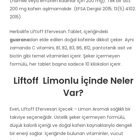
(hamile veya emziren kadınlar için 200 mg). Tek bir doz
200 mg kafein aşılmamalıdır. (EFSA Dergisi 2015; 13(5):4102.
2015)
Herbalife Liftoff Efervesan Tablet, içeriğindeki
guarana
dan elde edilen doğal kafeinle dikkat çeker. Aynı
zamanda C vitamini, B1, B2, B3, B6, B12, pantotenik asit ve
biotin gibi temel vitaminleri içerir. Şeker içermeyen
formülü, her tablet başına sadece 10 kilokalori içerir.
Liftoff Limonlu İçinde Neler
Var?
Evet, Liftoff Efervesan İçecek – Limon Aromalı sağlıklı bir
takviye seçeneğidir. Üstelik şeker içermeyen formülü,
düşük kalorili içeriği ve doğal kafein kaynaklarıyla dengeli
bir enerji sağlar. İçeriğinde bulunan vitaminler, vücut