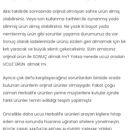
Aksi takdirde sonrasında orijinal olmayan sahte ürün almış
olabilirsiniz. Veya son kullanma tarihleri ile oynanmış yada
silinmiş ürün almış olabilirsiniz. Ne yazık ki bayat yada
nemlenmiş ürün gibi sorunlar yaşama durumunuz da var.
Sonuç olarak iadelerinizde ürünü sizden geri almamak için kılı
kırk yaracak ve büyük sıkıntı çekeceksiniz. Sizin amacınız
orijinal ürün ile SONUÇ almak mı? Yoksa nerede ucuz oradan
UCUZ ÜRÜN almak mı.
Ayrıca çok defa karşılaşacağınız sorunlardan biriside orada
bulunan ürünlerin orijinal ürünler olmayışıdır. Fakat çoğu
zaman Herbalife ürünleri yerine müşterilere kutular içinde
farklı ürünler temin edildiği tespiti yapılmıştır.
Öncelikle daha ucuz Herbalife ürünleri arayan kişilere hitap
eden ama sonunda hüsrana uğratan sitelere yönelmeyin.
BÜYÜK SANAL MAĞAZALARDAN ALIŞVERİŞ YAPMAK YERİNE!.