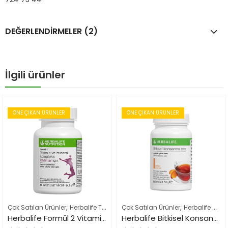
DEĞERLENDIRMELER (2)
İlgili ürünler
ÖNE ÇIKAN ÜRÜNLER
ÖNE ÇIKAN ÜRÜNLER
,
,
,
Çok Satılan Ürünler
Herbalife Takviye Edici Gıdalar
Çok Satılan Ürünler
Herbalife Ürün List
Herbalife Çayları ve İçeçekler
Herbalife Formül 2 Vitamin Mineral Kadınlar İçin
Herbalife Bitkisel Konsantre Çay 50gr Şeftali