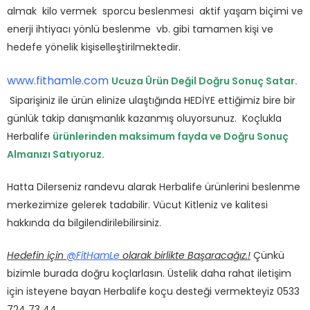
almak kilo vermek sporcu beslenmesi aktif yaşam biçimi ve
enerji ihtiyacı yönlü beslenme vb. gibi tamamen kişi ve
hedefe yönelik kişiselleştirilmektedir.
www.fithamle.com
Ucuza Ürün Değil Doğru Sonuç Satar.
Siparişiniz ile ürün elinize ulaştığında HEDİYE ettiğimiz bire bir
günlük takip danışmanlık kazanmış oluyorsunuz. Koçlukla
Herbalife
ürünlerinden maksimum fayda ve Doğru Sonuç
Almanızı Satıyoruz.
Hatta Dilerseniz randevu alarak Herbalife ürünlerini beslenme
merkezimize gelerek tadabilir. Vücut Kitleniz ve kalitesi
hakkında da bilgilendirilebilirsiniz.
Hedefin için
@FitHamLe
olarak birlikte Başaracağız.!
Çünkü
bizimle burada doğru koçlarlasın. Üstelik daha rahat iletişim
için isteyene bayan Herbalife koçu desteği vermekteyiz 0533
724 73 44