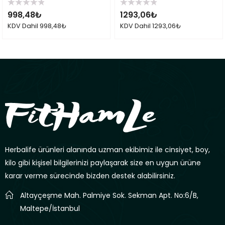
5
5
998,48
₺
1293,06
₺
üzerinden
üzerinden
0
0
KDV Dahil
998,48
₺
KDV Dahil
1293,06
₺
oy
oy
aldı
aldı
Herbalife ürünleri alanında uzman ekibimiz ile cinsiyet, boy,
kilo gibi kişisel bilgilerinizi paylaşarak size en uygun ürüne
karar verme sürecinde bizden destek alabilirsiniz.
Altayçeşme Mah. Palmiye Sok. Sekman Apt. No:6/B,
Maltepe/İstanbul