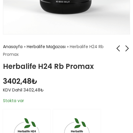
Anasayfa
»
Herbalife Mağazası
»
Herbalife H24 Rb
Promax
Herbalife H24 Rb Promax
Herbalife H24
Herbalife H24
Formül 1 Sport
Rebuild Endurance
3402,48
₺
854,28
2205,89
₺
KDV Dahil
₺
KDV
KDV Dahil
3402,48
₺
854,28
Dahil
₺
2205,89
₺
Stokta var