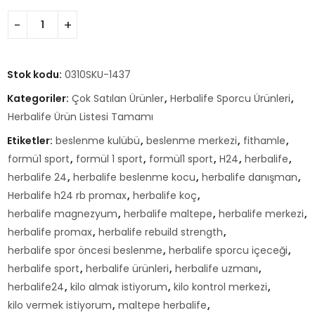
Stok kodu:
0310SKU-1437
Kategoriler:
Çok Satılan Ürünler
,
Herbalife Sporcu Ürünleri
,
Herbalife Ürün Listesi Tamamı
Etiketler:
beslenme kulübü
,
beslenme merkezi
,
fithamle
,
formü1 sport
,
formül 1 sport
,
formül1 sport
,
H24
,
herbalife
,
herbalife 24
,
herbalife beslenme kocu
,
herbalife danışman
,
Herbalife h24 rb promax
,
herbalife koç
,
herbalife magnezyum
,
herbalife maltepe
,
herbalife merkezi
,
herbalife promax
,
herbalife rebuild strength
,
herbalife spor öncesi beslenme
,
herbalife sporcu içeceği
,
herbalife sport
,
herbalife ürünleri
,
herbalife uzmanı
,
herbalife24
,
kilo almak istiyorum
,
kilo kontrol merkezi
,
kilo vermek istiyorum
,
maltepe herbalife
,