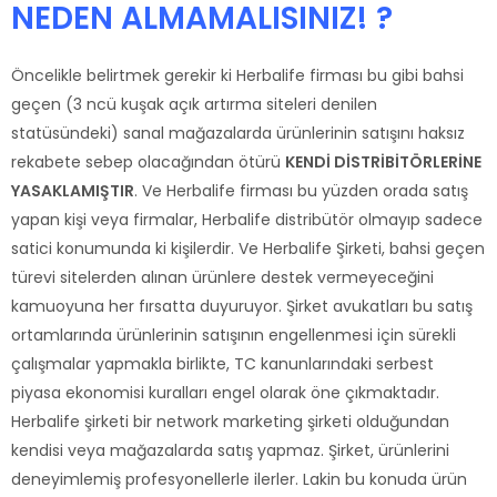
NEDEN ALMAMALISINIZ! ?
Öncelikle belirtmek gerekir ki Herbalife firması bu gibi bahsi
geçen (3 ncü kuşak açık artırma siteleri denilen
statüsündeki) sanal mağazalarda ürünlerinin satışını haksız
rekabete sebep olacağından ötürü
KENDİ DİSTRİBİTÖRLERİNE
YASAKLAMIŞTIR
. Ve Herbalife firması bu yüzden orada satış
yapan kişi veya firmalar, Herbalife distribütör olmayıp sadece
satici konumunda ki kişilerdir. Ve Herbalife Şirketi, bahsi geçen
türevi sitelerden alınan ürünlere destek vermeyeceğini
kamuoyuna her fırsatta duyuruyor. Şirket avukatları bu satış
ortamlarında ürünlerinin satışının engellenmesi için sürekli
çalışmalar yapmakla birlikte, TC kanunlarındaki serbest
piyasa ekonomisi kuralları engel olarak öne çıkmaktadır.
Herbalife şirketi bir network marketing şirketi olduğundan
kendisi veya mağazalarda satış yapmaz. Şirket, ürünlerini
deneyimlemiş profesyonellerle ilerler. Lakin bu konuda ürün