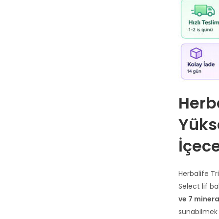
Herba
Yüks
İçec
Herbalife Tr
Select lif b
ve 7 minera
sunabilmek i