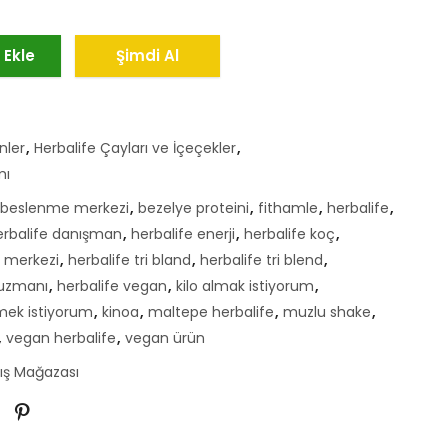
 Ekle
Şimdi Al
nler
,
Herbalife Çayları ve İçeçekler
,
mı
beslenme merkezi
,
bezelye proteini
,
fithamle
,
herbalife
,
erbalife danışman
,
herbalife enerji
,
herbalife koç
,
e merkezi
,
herbalife tri bland
,
herbalife tri blend
,
 uzmanı
,
herbalife vegan
,
kilo almak istiyorum
,
rmek istiyorum
,
kinoa
,
maltepe herbalife
,
muzlu shake
,
,
vegan herbalife
,
vegan ürün
tış Mağazası