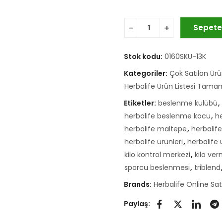
Sepete
Stok kodu:
0160SKU-13K
Kategoriler:
Çok Satılan Ürü
Herbalife Ürün Listesi Tama
Etiketler:
beslenme kulübü
,
herbalife beslenme kocu
,
h
herbalife maltepe
,
herbalif
herbalife ürünleri
,
herbalife
kilo kontrol merkezi
,
kilo ve
sporcu beslenmesi
,
triblend
Brands:
Herbalife Online Sa
Paylaş: