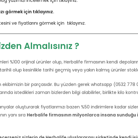
log yazımızı incelemek için tıklayınız.
ı görmek için tıklayınız.
ni ve fiyatlarını görmek için tıklayınız.
izden Almalısınız ?
eri %100 orijinal ürünler olup, Herbalife firmasının kendi depolar
i tarihli olup kesinlikle tarihi geçmiş veya yakın kalmış ürünler s
ekibimizin bir parçasıdır. Bu yüzden gerek whatsapp (0532 778 01 
nda istedikleri zaman bizlerden bilgi alabilirler, birlikte kilo kontro
nyalar oluşturarak fiyatlarımızı bazen %50 indirimlere kadar sizle
nın yanı sıra
Herbalife firmasının milyonlarca insana sunduğu iş
erseniz sizlerin de Herbalife uluslararası şirketinde kendi i