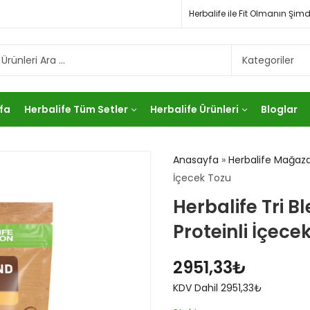
Herbalife ile Fit Olmanın Ş
fa
Herbalife Tüm Setler
Herbalife Ürünleri
Bloglar
Anasayfa
»
Herbalife Mağaza
İçecek Tozu
Herbalife Tri B
Proteinli İçece
2951,33
₺
KDV Dahil
2951,33
₺