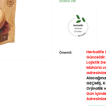
Stokta var
Herbalife 
Önemli:
Günceldir…
Lojistik D
Mühürlü ve
a
dresiniz
Alacağınız
GEÇMİŞ,
K
Orjinallik
Gün İçinde
Adresiniz