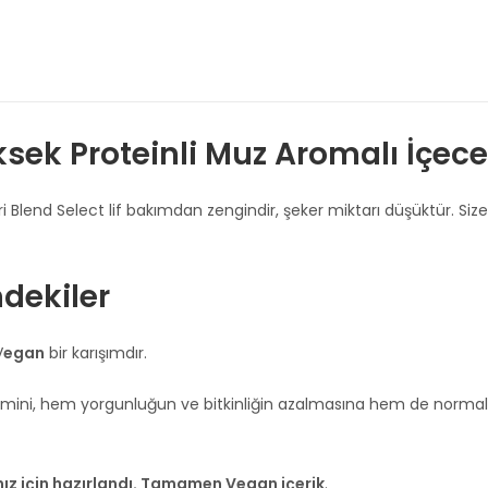
sek Proteinli Muz Aromalı İçec
ri Blend Select lif bakımdan zengindir, şeker miktarı düşüktür. Siz
ndekiler
V
egan
bir karışımdır.
 vitamini, hem yorgunluğun ve bitkinliğin azalmasına hem de norma
nız için hazırlandı. Tamamen Vegan içerik
.