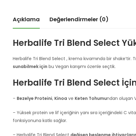
Açıklama
Değerlendirmeler (0)
Herbalife Tri Blend Select
Yük
Herbalife Tri Blend Select , krema kıvamında bir shake’tir. T
sunabilmek için
bu Vegan karışımı özenle seçtik.
Herbalife Tri Blend Select İçi
–
Bezelye Proteini
,
Kinoa
ve
Keten Tohumu
ndan oluşan 
– Yüksek protein ve lif içeriğinin yanı sıra içeriğindeki C
fonksiyonuna katkı sağlar.
– Herbalife Tri Blend Select
değişen beslenme ihtiyaçları