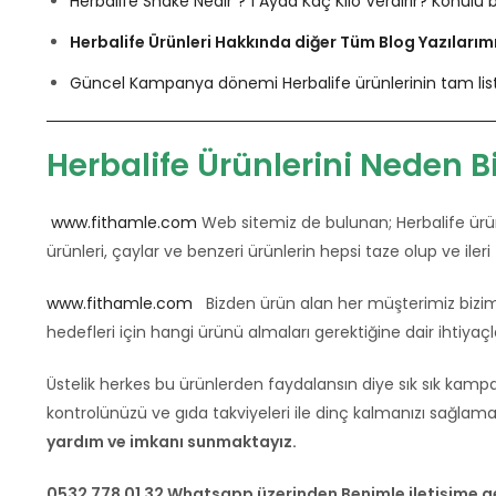
Herbalife Shake Nedir ? 1 Ayda Kaç Kilo Verdirir? Konulu b
Herbalife Ürünleri Hakkında diğer Tüm Blog Yazılarımız
Güncel Kampanya dönemi Herbalife ürünlerinin tam listesi
Herbalife Ürünlerini Neden B
www.fithamle.com
Web sitemiz de bulunan; Herbalife ürünl
ürünleri, çaylar ve benzeri ürünlerin hepsi taze olup ve iler
www.fithamle.com
Bizden ürün alan her müşterimiz bizim 
hedefleri için hangi ürünü almaları gerektiğine dair ihtiyaçları
Üstelik herkes bu ürünlerden faydalansın diye sık sık kampa
kontrolünüzü ve gıda takviyeleri ile dinç kalmanızı sağlama
yardım ve imkanı sunmaktayız.
0532 778 01 32 Whatsapp üzerinden Benimle iletişime geç