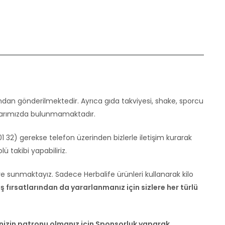
ından gönderilmektedir. Ayrıca gıda takviyesi, shake, sporcu
toklarımızda bulunmamaktadır.
32) gerekse telefon üzerinden bizlerle iletişim kurarak
lü takibi yapabiliriz.
re sunmaktayız. Sadece Herbalife ürünleri kullanarak kilo
 fırsatlarından da yararlanmanız için sizlere her türlü
şinizin patronu olmanız için Sponsorluk yaparak