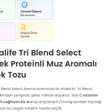
life Tri Blend Select
ek Proteinli Muz Aromalı
ek Tozu
i Blend Select, krema kıvamında bir shake’tir. Tri Blend
akımdan zengindir, şeker miktarı düşüktür. Size
C vitamini
li sağlayan bir &
amp;amp;amp;lt;/strong>protein kaynağı
çin bu vegan karışımı özenle seçtik.