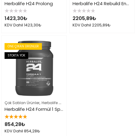
Herbalife H24 Prolong
Herbalife H24 Rebuild Endurance
5
5
1423,30
₺
2205,89
₺
üzerinden
üzerinden
0
0
KDV Dahil
1423,30
₺
KDV Dahil
2205,89
₺
oy
oy
aldı
aldı
ÖNE ÇIKAN ÜRÜNLER
STOKTA YOK
,
,
Çok Satılan Ürünler
Herbalife Sporcu Ürünleri
Herbalife Ürün Listesi Ta
Herbalife H24 Formül 1 Sport
5 üzerinden
854,28
₺
5.00
oy aldı
KDV Dahil
854,28
₺