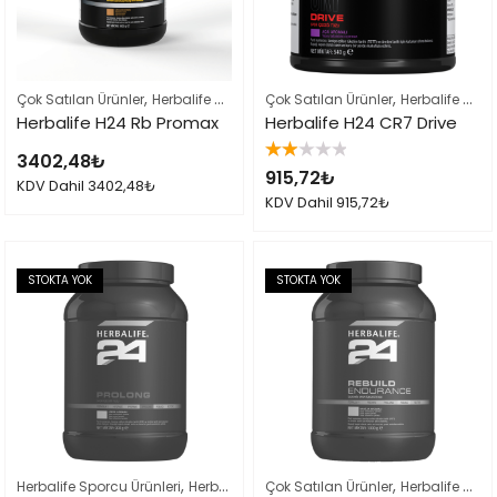
,
,
,
Çok Satılan Ürünler
Herbalife Sporcu Ürünleri
Çok Satılan Ürünler
Herbalife Ürün Listesi Ta
Herbalife Sporcu Ürünleri
Herbalife H24 Rb Promax
Herbalife H24 CR7 Drive
3402,48
₺
5
915,72
₺
üzerinden
KDV Dahil
3402,48
₺
2.00
KDV Dahil
915,72
₺
oy
aldı
STOKTA YOK
STOKTA YOK
,
,
Herbalife Sporcu Ürünleri
Herbalife Ürün Listesi Tamamı
Çok Satılan Ürünler
Herbalife Sporcu Ürünleri