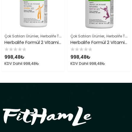
,
,
,
Çok Satılan Ürünler
Herbalife Takviye Edici Gıdalar
Çok Satılan Ürünler
Herbalife Ürün List
Herbalife Takviye Edici Gıdalar
Herbalife Formül 2 Vitamin Mineral Erkek İçin
Herbalife Formül 2 Vitamin Mineral Kadınlar İçin
5
5
998,48
₺
998,48
₺
üzerinden
üzerinden
0
0
KDV Dahil
998,48
₺
KDV Dahil
998,48
₺
oy
oy
aldı
aldı