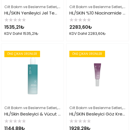
,
,
,
Cilt Bakım ve Beslenme Setleri
Çok Satılan Ürünler
Cilt Bakım ve Beslenme Setleri
Herbalife Cilt Bakımı
Çok
HL/SKIN Yenileyici Jel Temizleyici 147 ml
HL/SKIN %10 Niacinamide Serum 30 ml
5
5
1535,21
₺
2283,60
₺
üzerinden
üzerinden
0
0
KDV Dahil
1535,21
₺
KDV Dahil
2283,60
₺
oy
oy
aldı
aldı
ÖNE ÇIKAN ÜRÜNLER
ÖNE ÇIKAN ÜRÜNLER
,
,
,
Cilt Bakım ve Beslenme Setleri
Çok Satılan Ürünler
Cilt Bakım ve Beslenme Setleri
Herbalife Cilt Bakımı
Çok
HL/Skin Besleyici & Vücut Losyonu 147 ml
HL/SKIN Besleyici Göz Kremi 15 ml
5
5
1144,88
₺
1928,28
₺
üzerinden
üzerinden