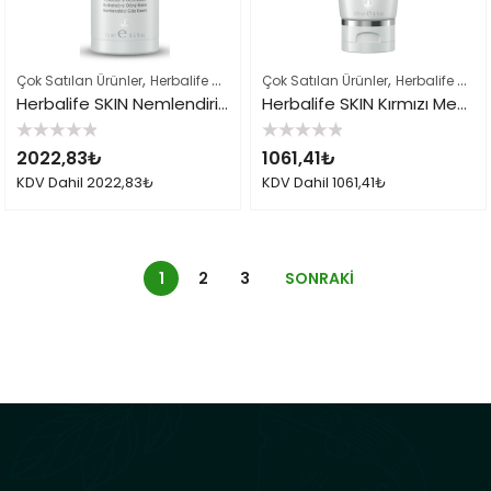
,
,
,
Çok Satılan Ürünler
Herbalife Cilt Bakımı Skin Ürünleri
Çok Satılan Ürünler
Herbalife Ürün Li
Herbalife Cilt Bakımı Skin Ürünleri
Herbalife SKIN Nemlendirici Göz Kremi
Herbalife SKIN Kırmızı Meyve Özlü Peeling
5
5
2022,83
₺
1061,41
₺
üzerinden
üzerinden
0
0
KDV Dahil
2022,83
₺
KDV Dahil
1061,41
₺
oy
oy
aldı
aldı
1
2
3
SONRAKI