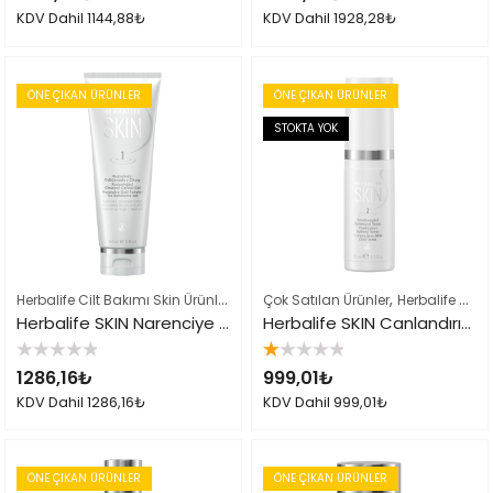
0
0
KDV Dahil
1144,88
₺
KDV Dahil
1928,28
₺
oy
oy
aldı
aldı
ÖNE ÇIKAN ÜRÜNLER
ÖNE ÇIKAN ÜRÜNLER
STOKTA YOK
Herbalife Cilt Bakımı Skin Ürünleri
,
,
Herbalife Ürün Listesi Tamamı
Çok Satılan Ürünler
Herbalife Cilt Bakımı Skin Ürünleri
Herbalife SKIN Narenciye Özlü Parlatıcı Yüz Temizleme Jeli
Herbalife SKIN Canlandırıcı Bitki Özlü Tonik
5
5
1286,16
₺
999,01
₺
üzerinden
üzerinden
0
1.00
KDV Dahil
1286,16
₺
KDV Dahil
999,01
₺
oy
oy
aldı
aldı
ÖNE ÇIKAN ÜRÜNLER
ÖNE ÇIKAN ÜRÜNLER