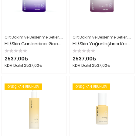
,
,
,
Cilt Bakım ve Beslenme Setleri
Çok Satılan Ürünler
Cilt Bakım ve Beslenme Setleri
Herbalife Cilt Bakımı
Çok
HL/Skin Canlandırıcı Gece Kremi 50 ml
HL/Skin Yoğunlaştırıcı Krem 50 ml
5
5
2537,00
₺
2537,00
₺
üzerinden
üzerinden
0
0
KDV Dahil
2537,00
₺
KDV Dahil
2537,00
₺
oy
oy
aldı
aldı
ÖNE ÇIKAN ÜRÜNLER
ÖNE ÇIKAN ÜRÜNLER