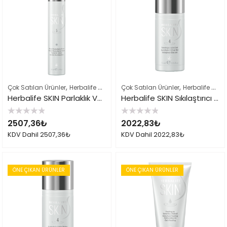
,
,
,
Çok Satılan Ürünler
Herbalife Cilt Bakımı Skin Ürünleri
Çok Satılan Ürünler
Herbalife Ürün Li
Herbalife Cilt Bakımı Skin Ürünleri
Herbalife SKIN Parlaklık Veren Günlük Nemlendirici
Herbalife SKIN Sıkılaştırıcı Göz Jeli
5
5
2507,36
₺
2022,83
₺
üzerinden
üzerinden
0
0
KDV Dahil
2507,36
₺
KDV Dahil
2022,83
₺
oy
oy
aldı
aldı
ÖNE ÇIKAN ÜRÜNLER
ÖNE ÇIKAN ÜRÜNLER