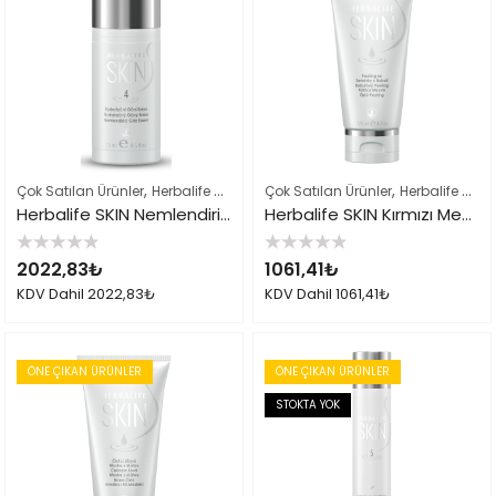
,
,
,
Çok Satılan Ürünler
Herbalife Cilt Bakımı Skin Ürünleri
Çok Satılan Ürünler
Herbalife Ürün Li
Herbalife Cilt Bakımı Skin Ürünleri
Herbalife SKIN Nemlendirici Göz Kremi
Herbalife SKIN Kırmızı Meyve Özlü Peeling
5
5
2022,83
₺
1061,41
₺
üzerinden
üzerinden
0
0
KDV Dahil
2022,83
₺
KDV Dahil
1061,41
₺
oy
oy
aldı
aldı
ÖNE ÇIKAN ÜRÜNLER
ÖNE ÇIKAN ÜRÜNLER
STOKTA YOK