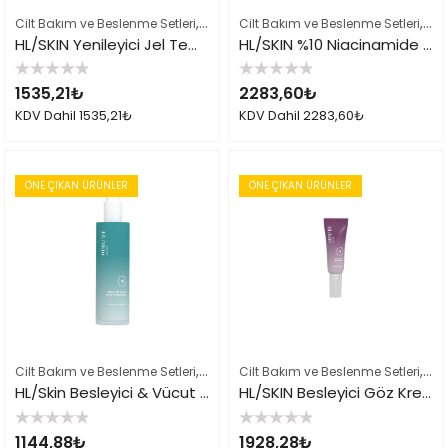
,
,
,
Cilt Bakım ve Beslenme Setleri
Çok Satılan Ürünler
Cilt Bakım ve Beslenme Setleri
Herbalife Cilt Bakımı
Çok
HL/SKIN Yenileyici Jel Temizleyici 147 ml
HL/SKIN %10 Niacinamide Serum 30 ml
5
5
1535,21
₺
2283,60
₺
üzerinden
üzerinden
0
0
KDV Dahil
1535,21
₺
KDV Dahil
2283,60
₺
oy
oy
aldı
aldı
ÖNE ÇIKAN ÜRÜNLER
ÖNE ÇIKAN ÜRÜNLER
,
,
,
Cilt Bakım ve Beslenme Setleri
Çok Satılan Ürünler
Cilt Bakım ve Beslenme Setleri
Herbalife Cilt Bakımı
Çok
HL/Skin Besleyici & Vücut Losyonu 147 ml
HL/SKIN Besleyici Göz Kremi 15 ml
5
5
1144,88
₺
1928,28
₺
üzerinden
üzerinden