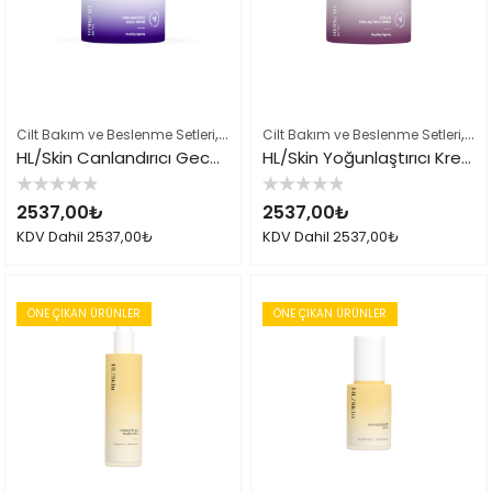
,
,
,
Cilt Bakım ve Beslenme Setleri
Çok Satılan Ürünler
Cilt Bakım ve Beslenme Setleri
Herbalife Cilt Bakımı
Çok
HL/Skin Canlandırıcı Gece Kremi 50 ml
HL/Skin Yoğunlaştırıcı Krem 50 ml
5
5
2537,00
₺
2537,00
₺
üzerinden
üzerinden
0
0
KDV Dahil
2537,00
₺
KDV Dahil
2537,00
₺
oy
oy
aldı
aldı
ÖNE ÇIKAN ÜRÜNLER
ÖNE ÇIKAN ÜRÜNLER