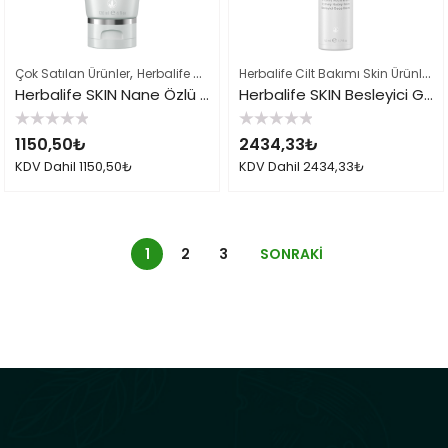
,
,
Herbalife Cilt Bakımı Skin Ürünleri
,
Çok Satılan Ürünler
Herbalife Cilt Bakımı Skin Ürünleri
Herbalife Ürün Li
Herbalife SKIN Nane Özlü Arındırıcı Kil Maskesi
Herbalife SKIN Besleyici Gece Kremi
5
5
1150,50
₺
2434,33
₺
üzerinden
üzerinden
0
0
KDV Dahil
1150,50
₺
KDV Dahil
2434,33
₺
oy
oy
aldı
aldı
1
2
3
SONRAKI