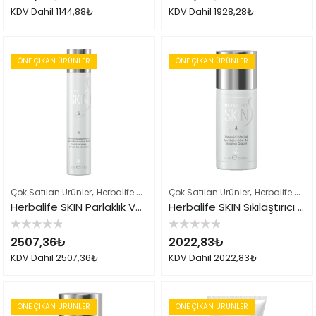
0
0
KDV Dahil
1144,88
₺
KDV Dahil
1928,28
₺
oy
oy
aldı
aldı
ÖNE ÇIKAN ÜRÜNLER
ÖNE ÇIKAN ÜRÜNLER
,
,
,
Çok Satılan Ürünler
Herbalife Cilt Bakımı Skin Ürünleri
Çok Satılan Ürünler
Herbalife Ürün Li
Herbalife Cilt Bakımı Skin Ürünleri
Herbalife SKIN Parlaklık Veren Günlük Nemlendirici
Herbalife SKIN Sıkılaştırıcı Göz Jeli
5
5
2507,36
₺
2022,83
₺
üzerinden
üzerinden
0
0
KDV Dahil
2507,36
₺
KDV Dahil
2022,83
₺
oy
oy
aldı
aldı
ÖNE ÇIKAN ÜRÜNLER
ÖNE ÇIKAN ÜRÜNLER