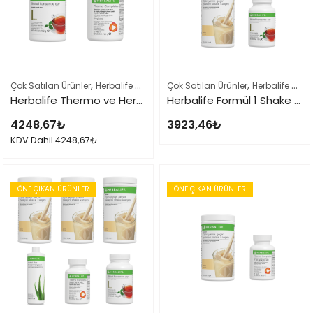
,
,
,
Çok Satılan Ürünler
Herbalife Ürün Listesi Tamamı
Çok Satılan Ürünler
Kilo Verme Setleri
Herbalife Ürün Listesi Tamamı
Herbalife Thermo ve Herbalife Çay 100Gr Set
Herbalife Formül 1 Shake ve Bitkisel Konsantre Çay 100 gr Set
4248,67
₺
3923,46
₺
KDV Dahil
4248,67
₺
ÖNE ÇIKAN ÜRÜNLER
ÖNE ÇIKAN ÜRÜNLER