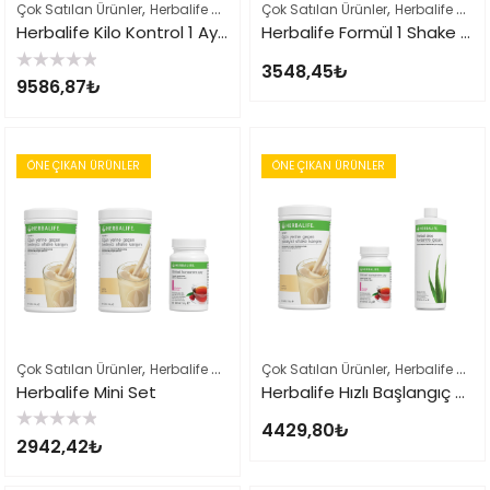
,
,
,
Çok Satılan Ürünler
Herbalife Ürün Listesi Tamamı
Çok Satılan Ürünler
Kilo Verme Setleri
Herbalife Ürün Listesi Tamamı
Herbalife Kilo Kontrol 1 Aylık Tam Set
Herbalife Formül 1 Shake ve Thermo Complete Seti
3548,45
₺
5
9586,87
₺
üzerinden
0
oy
aldı
ÖNE ÇIKAN ÜRÜNLER
ÖNE ÇIKAN ÜRÜNLER
,
,
,
Çok Satılan Ürünler
Herbalife Ürün Listesi Tamamı
Çok Satılan Ürünler
Kilo Verme Setleri
Herbalife Ürün Listesi Tamamı
Herbalife Mini Set
Herbalife Hızlı Başlangıç Seti
4429,80
₺
5
2942,42
₺
üzerinden
0
oy
aldı