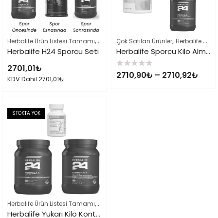
,
,
Herbalife Ürün Listesi Tamamı
Sporcu Beslenme Setleri
Çok Satılan Ürünler
Herbalife Ürün Listesi Tamamı
Herbalife H24 Sporcu Seti
Herbalife Sporcu Kilo Alma Seti
2701,01
₺
5
2710,90
₺
–
2710,92
₺
üzerinden
KDV Dahil
2701,01
₺
0
oy
aldı
STOKTA YOK
,
,
Herbalife Ürün Listesi Tamamı
Kilo Alma Setleri
Sporcu Beslenme Setler
Herbalife Yukarı Kilo Kontrol Kilo Alma Seti