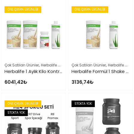
ÖNE ÇIKAN ÜRÜNLER
ÖNE ÇIKAN ÜRÜNLER
,
,
,
Çok Satılan Ürünler
Herbalife Ürün Listesi Tamamı
Çok Satılan Ürünler
Kilo Verme Setleri
Herbalife Ürün Listesi Tamamı
Herbalife 1 Aylık Kilo Kontrol Seti
Herbalife Formül 1 Shake + Herbal Aloe Konsantre içecek Seti
6041,42
₺
3136,74
₺
ÖNE ÇIKAN ÜRÜNLER
STOKTA YOK
STOKTA YOK