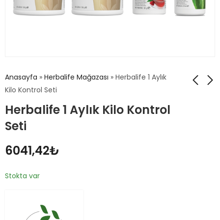
Anasayfa
»
Herbalife Mağazası
»
Herbalife 1 Aylık
Kilo Kontrol Seti
Herbalife 1 Aylık Kilo Kontrol
Herbalife Pro-Core
Herbalife Hızlı
Takviye Edici Gıda
Başlangıç Seti
Seti
1752,06
4429,80
₺
KDV Dahil
₺
6041,42
₺
1752,06
₺
Stokta var