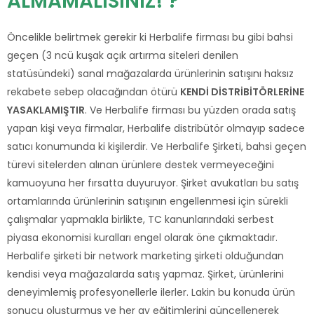
ALMAMALISINIZ! ?
Öncelikle belirtmek gerekir ki Herbalife firması bu gibi bahsi
geçen (3 ncü kuşak açık artırma siteleri denilen
statüsündeki) sanal mağazalarda ürünlerinin satışını haksız
rekabete sebep olacağından ötürü
KENDİ DİSTRİBİTÖRLERİNE
YASAKLAMIŞTIR
. Ve Herbalife firması bu yüzden orada satış
yapan kişi veya firmalar, Herbalife distribütör olmayıp sadece
satıcı konumunda ki kişilerdir. Ve Herbalife Şirketi, bahsi geçen
türevi sitelerden alınan ürünlere destek vermeyeceğini
kamuoyuna her fırsatta duyuruyor. Şirket avukatları bu satış
ortamlarında ürünlerinin satışının engellenmesi için sürekli
çalışmalar yapmakla birlikte, TC kanunlarındaki serbest
piyasa ekonomisi kuralları engel olarak öne çıkmaktadır.
Herbalife şirketi bir network marketing şirketi olduğundan
kendisi veya mağazalarda satış yapmaz. Şirket, ürünlerini
deneyimlemiş profesyonellerle ilerler. Lakin bu konuda ürün
sonucu oluşturmuş ve her ay eğitimlerini güncellenerek