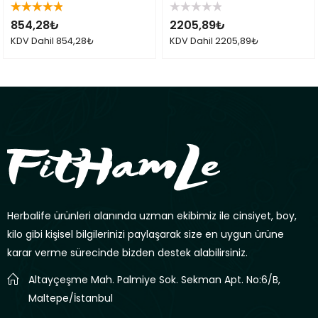
5 üzerinden
5
854,28
₺
2205,89
₺
5.00
oy aldı
üzerinden
0
KDV Dahil
854,28
₺
KDV Dahil
2205,89
₺
oy
aldı
Herbalife ürünleri alanında uzman ekibimiz ile cinsiyet, boy,
kilo gibi kişisel bilgilerinizi paylaşarak size en uygun ürüne
karar verme sürecinde bizden destek alabilirsiniz.
Altayçeşme Mah. Palmiye Sok. Sekman Apt. No:6/B,
Maltepe/İstanbul