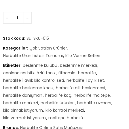
Stok kodu:
SETSKU-015
Kategoriler:
Çok Satılan Ürünler
,
Herbalife Ürün Listesi Tamamı
,
Kilo Verme Setleri
Etiketler:
beslenme kulübü
,
beslenme merkezi
,
canlandırıcı bitki özlü tonik
,
fithamle
,
herbalife
,
herbalife 1 aylık kilo kontrol seti
,
herbalife 1 aylık set
,
herbalife beslenme kocu
,
herbalife cilt beslenmesi
,
herbalife danışman
,
herbalife koç
,
herbalife maltepe
,
herbalife merkezi
,
herbalife ürünleri
,
herbalife uzmanı
,
kilo almak istiyorum
,
kilo kontrol merkezi
,
kilo vermek istiyorum
,
maltepe herbalife
Brands:
Herbalife Online Satış Mağazası