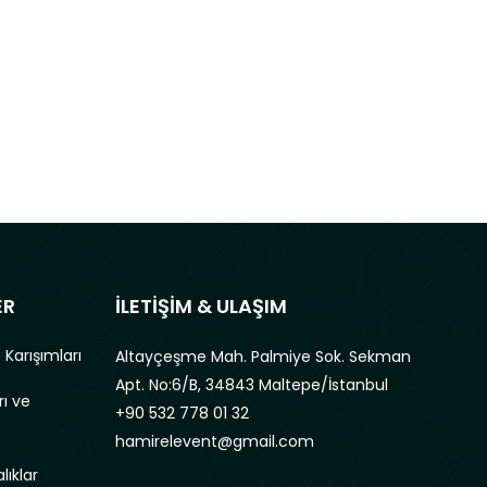
,
tleri
Sporcu Beslenme Setleri
ER
İLETİŞİM & ULAŞIM
 Karışımları
Altayçeşme Mah. Palmiye Sok. Sekman
Apt. No:6/B, 34843 Maltepe/İstanbul
rı ve
+90 532 778 01 32
hamirelevent@gmail.com
lıklar