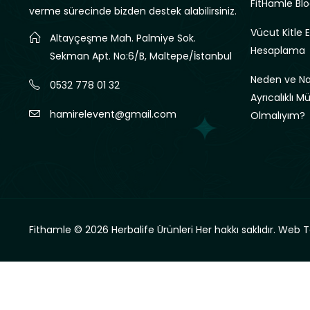
FitHamle Blo
verme sürecinde bizden destek alabilirsiniz.
Vücut Kitle 
Altayçeşme Mah. Palmiye Sok.
Hesaplama
Sekman Apt. No:6/B, Maltepe/İstanbul
Neden ve Nas
0532 778 01 32
Ayrıcalıklı M
hamirelevent@gmail.com
Olmalıyım?
Fithamle © 2026 Herbalife Ürünleri Her hakkı saklıdır.
Web T