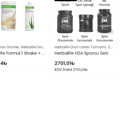
,
,
,
,
lan Ürünler
Kilo Verme Setleri
Herbalife Ürün Listesi Tamamı
Herbalife Ürün Listesi Tamamı
Kilo Verme Setleri
Sporcu Beslenme Setleri
Herbalife Formül 1 Shake + Herbal Aloe Konsantre içecek Seti
Herbalife H24 Sporcu Seti
74
₺
2701,01
₺
KDV Dahil
2701,01
₺