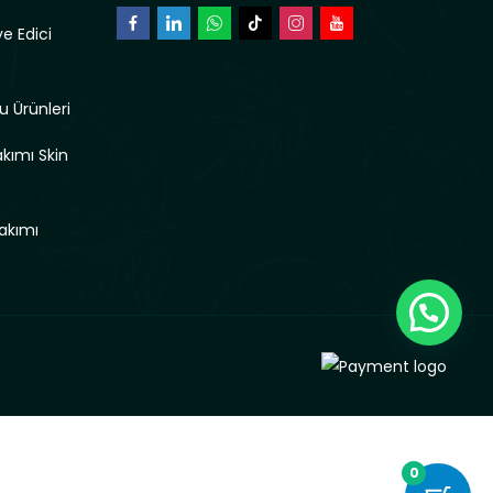
e Edici
u Ürünleri
akımı Skin
akımı
0