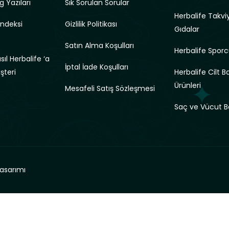
g Yazıları
Sık Sorulan Sorular
Herbalife Takviy
Endeksi
Gizlilik Politikası
Gıdalar
Satın Alma Koşulları
Herbalife Sporc
ıl Herbalife ‘a
İptal İade Koşulları
üşteri
Herbalife Cilt B
Ürünleri
Mesafeli Satış Sözleşmesi
Saç ve Vücut B
asarımı