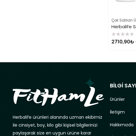
Çok Satılan Ü
5
2710,90
₺
üzerinden
0
oy
aldı
BİLGİ SAY
Ürünler
İletişim
Herbalife ürünleri alanında uzman ekibimiz
Hakkımızda
ile cinsiyet, boy, kilo gibi kişisel bilgilerinizi
paylaşarak size en uygun ürüne karar