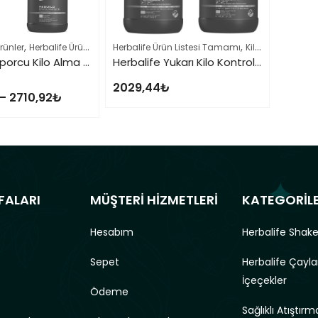
,
,
,
,
rünler
Herbalife Ürün Listesi Tamamı
Herbalife Ürün Listesi Tamamı
Kilo Alma Setleri
Sporcu Beslenme Se
Kilo Alma Setleri
Herbalife Sporcu Kilo Alma Seti
Herbalife Yukarı Kilo Kontrol Kilo Alma Seti
2029,44
₺
–
2710,92
₺
FALARI
MÜŞTERİ HİZMETLERİ
KATEGORİL
Hesabım
Herbalife Shake
Sepet
Herbalife Çayla
İçeçekler
Ödeme
Sağlıklı Atıştırma