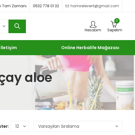
imdi Tam Zamanı
0532 778 01 32
hamirelevent@gmail.com
0
Hesabım
Sepetim
İletişim
Online Herbalife Mağazası
 çay aloe
ter: