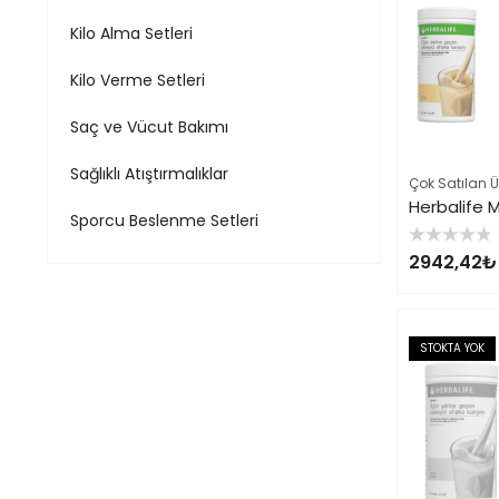
Kilo Alma Setleri
Kilo Verme Setleri
Saç ve Vücut Bakımı
Sağlıklı Atıştırmalıklar
Çok Satılan Ü
Herbalife M
Sporcu Beslenme Setleri
5
2942,42
₺
üzerinden
0
oy
aldı
STOKTA YOK