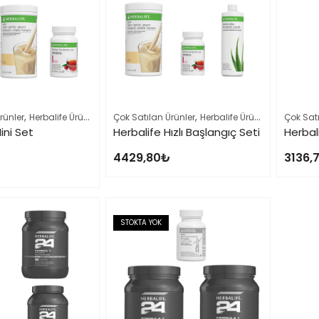
,
,
,
rünler
Herbalife Ürün Listesi Tamamı
Çok Satılan Ürünler
Kilo Verme Setleri
Herbalife Ürün Listesi Tamamı
Çok Satı
ini Set
Herbalife Hızlı Başlangıç Seti
4429,80
₺
3136,
STOKTA YOK