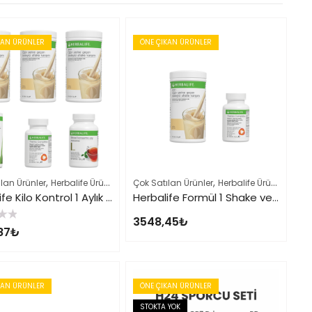
KAN ÜRÜNLER
ÖNE ÇIKAN ÜRÜNLER
,
,
,
,
lan Ürünler
Kilo Verme Setleri
Herbalife Ürün Listesi Tamamı
Çok Satılan Ürünler
Kilo Verme Setleri
Herbalife Ürün Listesi Tamamı
Herbalife Kilo Kontrol 1 Aylık Tam Set
Herbalife Formül 1 Shake ve Thermo Complete Seti
3548,45
₺
87
₺
KAN ÜRÜNLER
ÖNE ÇIKAN ÜRÜNLER
STOKTA YOK