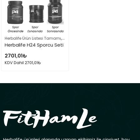
,
Herbalife Ürün Listesi Tamamı
Sporcu Beslenme Setleri
Herbalife H24 Sporcu Seti
2701,01
₺
KDV Dahil
2701,01
₺
Herbalife ürünleri alanında uzman ekibimiz ile cinsiyet, boy,