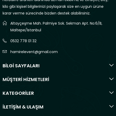
kilo gibi kişisel bilgilerinizi paylaşarak size en uygun ürüne
karar verme sürecinde bizden destek alabilirsiniz.
Altayçeşme Mah. Palmiye Sok. Sekman Apt. No:6/B,
Maltepe/İstanbul
0532 778 01 32
hamirelevent@gmail.com
BİLGİ SAYFALARI
MÜŞTERİ HİZMETLERİ
KATEGORİLER
İLETİŞİM & ULAŞIM