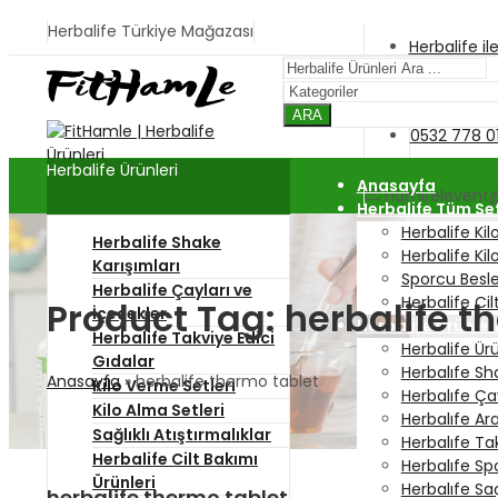
Herbalife Türkiye Mağazası
Herbalife il
Tam Zama
ARA
0532 778 01
Herbalife Ürünleri
Anasayfa
hamirelevent
Herbalife Tüm Se
Herbalife Kil
Herbalife Shake
Herbalife Kil
Karışımları
Sporcu Besl
Herbalife Çayları ve
Herbalife Cil
Product Tag: herbalife t
İçeçekler
Herbalife Ürünler
Herbalife Takviye Edici
Herbalife Ür
Gıdalar
Herbalıfe Sh
Anasayfa
»
herbalife thermo tablet
Kilo Verme Setleri
Herbalıfe Ç
Kilo Alma Setleri
Herbalıfe Ar
Sağlıklı Atıştırmalıklar
Herbalıfe Ta
Herbalife Cilt Bakımı
Herbalıfe Sp
Ürünleri
Herbalıfe Sa
herbalife thermo tablet