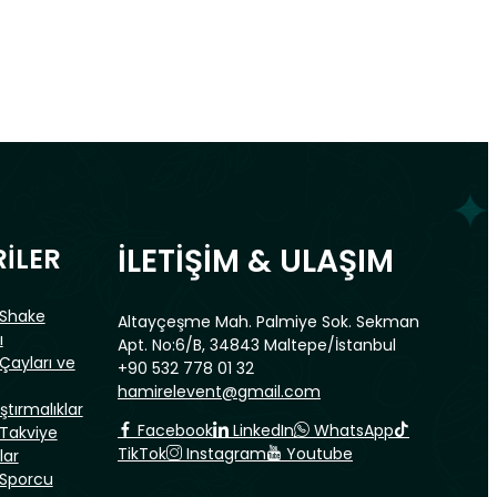
İLETİŞİM & ULAŞIM
İLER
 Shake
Altayçeşme Mah. Palmiye Sok. Sekman
ı
Apt. No:6/B, 34843 Maltepe/İstanbul
 Çayları ve
+90 532 778 01 32
hamirelevent@gmail.com
ıştırmalıklar
Facebook
LinkedIn
WhatsApp
 Takviye
TikTok
Instagram
Youtube
lar
 Sporcu