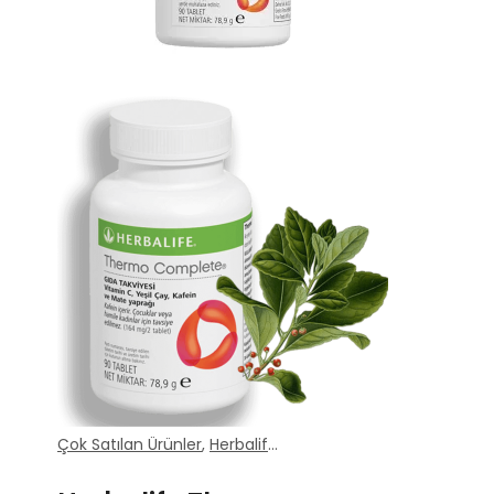
Çok Satılan Ürünler
,
Herbalife Takviye Edici Gıdalar
,
Herbal