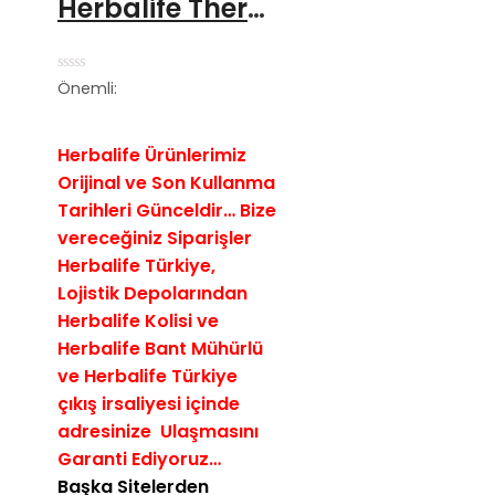
Herbalife Thermo Complete
5
Önemli:
üzerinden
0
oy
aldı
Herbalife Ürünlerimiz
Orijinal ve Son Kullanma
Tarihleri Günceldir… Bize
vereceğiniz Siparişler
Herbalife
Türkiye,
Lojistik Depolarından
Herbalife Kolisi ve
Herbalife Bant Mühürlü
ve Herbalife Türkiye
çıkış irsaliyesi içinde
a
dresinize Ulaşmasını
Garanti Ediyoruz…
Başka Sitelerden