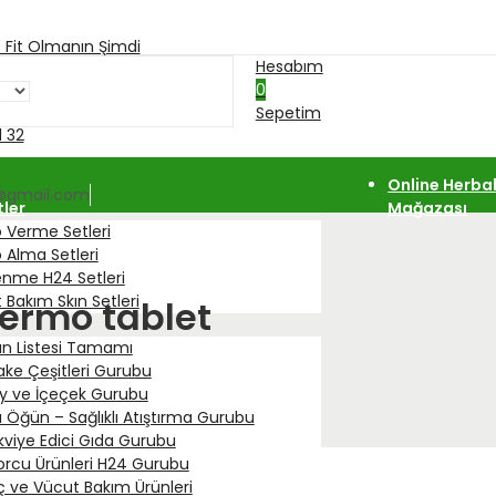
e Fit Olmanın Şimdi
Hesabım
0
nı
Sepetim
 32
Online Herbal
@gmail.com
tler
Mağazası
o Verme Setleri
o Alma Setleri
enme H24 Setleri
t Bakım Skın Setleri
hermo tablet
i
ün Listesi Tamamı
ake Çeşitleri Gurubu
ay ve İçeçek Gurubu
a Öğün – Sağlıklı Atıştırma Gurubu
kviye Edici Gıda Gurubu
orcu Ürünleri H24 Gurubu
ç ve Vücut Bakım Ürünleri