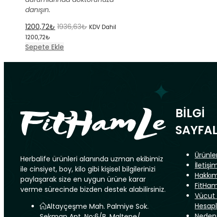
danışın.
1200,72
₺
1936,63
₺
KDV Dahil
1200,72
₺
Sepete Ekle
BİLGİ
SAYFAL
Ürünle
Herbalife ürünleri alanında uzman ekibimiz
İletişi
ile cinsiyet, boy, kilo gibi kişisel bilgilerinizi
Hakkı
paylaşarak size en uygun ürüne karar
FitHam
verme sürecinde bizden destek alabilirsiniz.
Vücut 
Hesap
Altayçeşme Mah. Palmiye Sok.
Neden 
Sekman Apt. No:6/B, Maltepe/