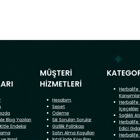
MÜŞTERİ
KATEGOR
ARI
HİZMETLERİ
Herbalife
Karışımlar
r
Hesabım
Herbalife
m
Sepet
İçeçekler
mızda
Ödeme
Sağlıklı At
le Blog Yazıları
Sık Sorulan Sorular
Herbalife
Kitle Endeksi
Gizlilik Politikası
Edici Gıda
lama
Satın Alma Koşulları
Herbalife
ve Nasıl
İptal İade Koşulları