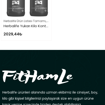
,
,
Herbalife Ürün Listesi Tamamı
Kilo Alma Setleri
Sporcu Beslenme Setler
Herbalife Yukarı Kilo Kontrol Kilo Alma Seti
2029,44
₺
Herbalife ürünleri alanında uzman ekibimiz ile cinsiyet, boy,
kilo gibi kişisel bilgilerinizi paylaşarak size en uygun ürüne
karar verme sürecinde bizden destek alabilirsiniz.