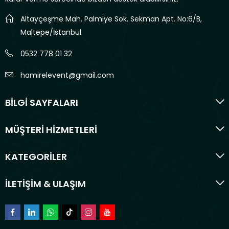
Altayçeşme Mah. Palmiye Sok. Sekman Apt. No:6/B,
Maltepe/İstanbul
0532 778 01 32
hamirelevent@gmail.com
BİLGİ SAYFALARI
MÜŞTERİ HİZMETLERİ
KATEGORİLER
İLETİŞİM & ULAŞIM