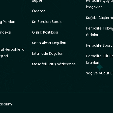
Sepet
Herbalife Çayla
İçeçekler
Ödeme
Sağlıklı Atıştırma
g Yazıları
Sık Sorulan Sorular
Herbalife Takviy
Endeksi
Gizlilik Politikası
Gıdalar
Satın Alma Koşulları
Herbalife Sporc
ıl Herbalife ‘a
İptal İade Koşulları
üşteri
Herbalife Cilt B
Ürünleri
Mesafeli Satış Sözleşmesi
Saç ve Vücut B
asarımı