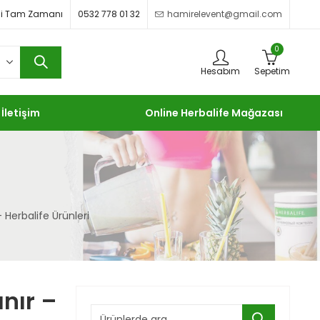
imdi Tam Zamanı
0532 778 01 32
hamirelevent@gmail.com
0
Hesabım
Sepetim
İletişim
Online Herbalife Mağazası
 Herbalife Ürünleri
ınır –