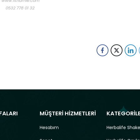
www.fithamle.com
0532 778 01 32
FALARI
MÜŞTERİ HİZMETLERİ
KATEGORİL
Hesabım
Herbalife Shake