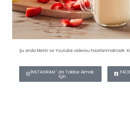
Şu anda Metin ve Youtube videosu hazırlanmaktadır. Kı
İNSTAGRAM ' da Takibe Almak
FACE
İçin