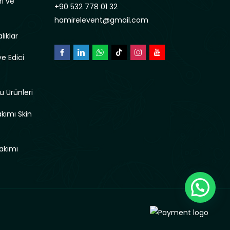
rı ve
+90 532 778 01 32
hamirelevent@gmail.com
lıklar
e Edici
u Ürünleri
akımı Skin
akımı