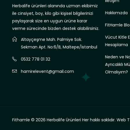
İletişim
Herbalife ürünleri alanında uzman ekibimiz
Hakkımızda
ile cinsiyet, boy, kilo gibi kişisel bilgilerinizi
paylaşarak size en uygun ürüne karar
FitHamle Blo
verme sürecinde bizden destek alabilirsiniz.
Vücut Kitle 
Altayçeşme Mah. Palmiye Sok.
Hesaplama
Sekman Apt. No:6/B, Maltepe/İstanbul
Neden ve Nas
0532 778 01 32
Ayrıcalıklı M
hamirelevent@gmail.com
Olmalıyım?
Fithamle © 2026 Herbalife Ürünleri Her hakkı saklıdır.
Web T