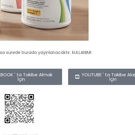
sa sürede burada yayınlanacaktır. kULLANIMI
BOOK ' ta Takibe Almak
YOUTUBE ' ta Takibe Al
İçin
İçin