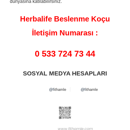
dünyasına katılabilirsiniz.
Herbalife Beslenme Koçu
İletişim Numarası :
0 533 724 73 44
SOSYAL MEDYA HESAPLARI
@f
ithamle
@f
ithamle
www.fithamle.com