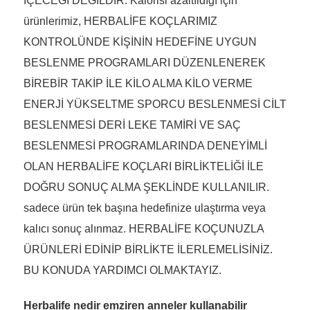
İÇECEĞİ DEĞİLDİR. Kalorisi azaltıldığı için
ürünlerimiz, HERBALİFE KOÇLARIMIZ
KONTROLÜNDE KİŞİNİN HEDEFİNE UYGUN
BESLENME PROGRAMLARI DÜZENLENEREK
BİREBİR TAKİP İLE KİLO ALMA KİLO VERME
ENERJİ YÜKSELTME SPORCU BESLENMESİ CİLT
BESLENMESİ DERİ LEKE TAMİRİ VE SAÇ
BESLENMESİ PROGRAMLARINDA DENEYİMLİ
OLAN HERBALİFE KOÇLARI BİRLİKTELİĞİ İLE
DOĞRU SONUÇ ALMA ŞEKLİNDE KULLANILIR.
sadece ürün tek başına hedefinize ulaştırma veya
kalıcı sonuç alınmaz. HERBALİFE KOÇUNUZLA
ÜRÜNLERİ EDİNİP BİRLİKTE İLERLEMELİSİNİZ.
BU KONUDA YARDIMCI OLMAKTAYIZ.
Herbalife nedir emziren anneler kullanabilir