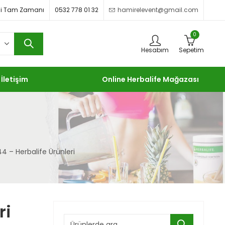
imdi Tam Zamanı
0532 778 01 32
hamirelevent@gmail.com
0
Hesabım
Sepetim
İletişim
Online Herbalife Mağazası
44 – Herbalife Ürünleri
ri