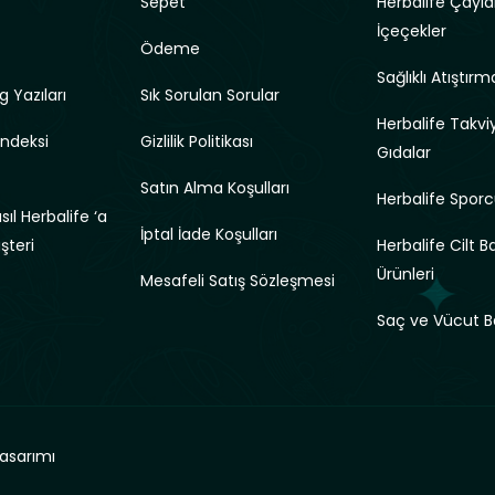
Sepet
Herbalife Çayla
İçeçekler
Ödeme
Sağlıklı Atıştırma
g Yazıları
Sık Sorulan Sorular
Herbalife Takviy
Endeksi
Gizlilik Politikası
Gıdalar
Satın Alma Koşulları
Herbalife Sporc
ıl Herbalife ‘a
İptal İade Koşulları
üşteri
Herbalife Cilt B
Ürünleri
Mesafeli Satış Sözleşmesi
Saç ve Vücut B
asarımı