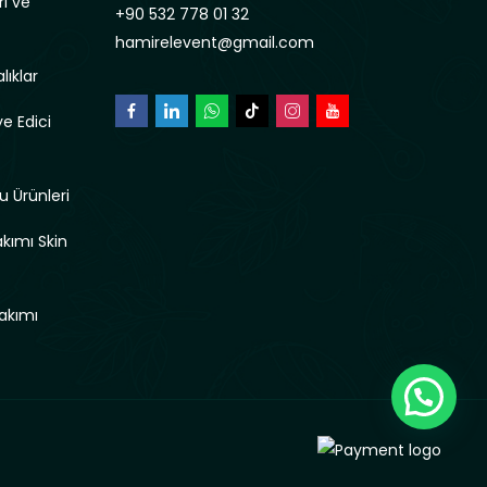
rı ve
+90 532 778 01 32
hamirelevent@gmail.com
lıklar
e Edici
u Ürünleri
akımı Skin
akımı