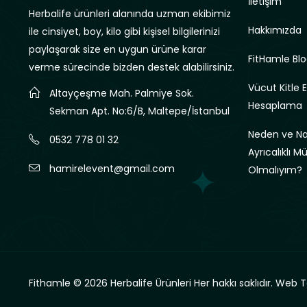
İletişim
Herbalife ürünleri alanında uzman ekibimiz
Hakkımızda
ile cinsiyet, boy, kilo gibi kişisel bilgilerinizi
paylaşarak size en uygun ürüne karar
FitHamle Blo
verme sürecinde bizden destek alabilirsiniz.
Vücut Kitle 
Altayçeşme Mah. Palmiye Sok.
Hesaplama
Sekman Apt. No:6/B, Maltepe/İstanbul
Neden ve Nas
0532 778 01 32
Ayrıcalıklı M
hamirelevent@gmail.com
Olmalıyım?
Fithamle © 2026 Herbalife Ürünleri Her hakkı saklıdır.
Web T