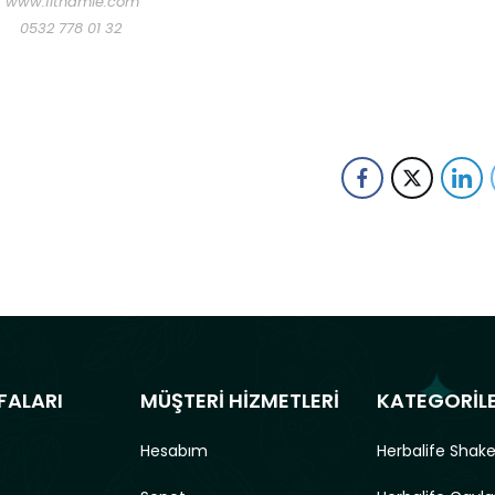
www.fithamle.com
0532 778 01 32
FALARI
MÜŞTERİ HİZMETLERİ
KATEGORİL
Hesabım
Herbalife Shake