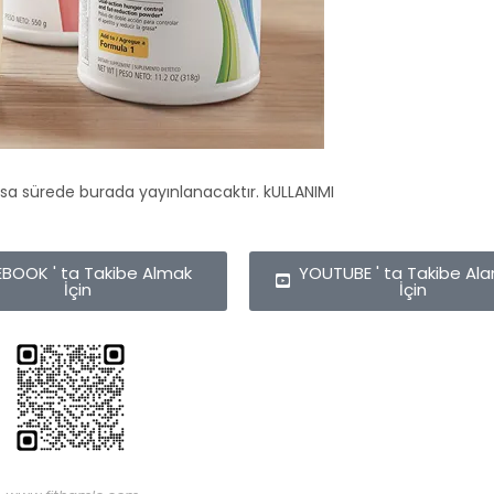
sa sürede burada yayınlanacaktır. kULLANIMI
BOOK ' ta Takibe Almak
YOUTUBE ' ta Takibe Al
İçin
İçin