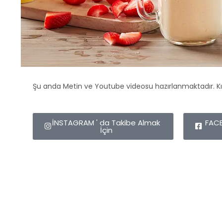
Şu anda Metin ve Youtube videosu hazırlanmaktadır. Kı
İNSTAGRAM ' da Takibe Almak
FACE
İçin